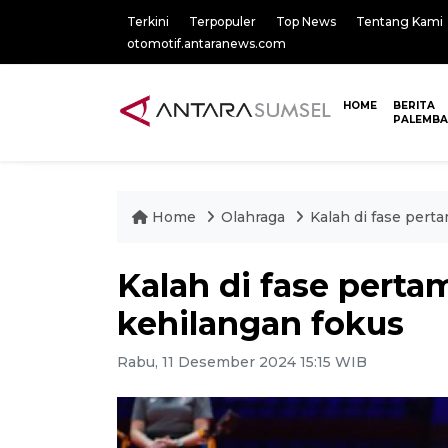
Terkini
Terpopuler
Top News
Tentang Kami
otomotif.antaranews.com
HOME
BERITA
PALEMB
Home
Olahraga
Kalah di fase pert
Kalah di fase perta
kehilangan fokus
Rabu, 11 Desember 2024 15:15 WIB