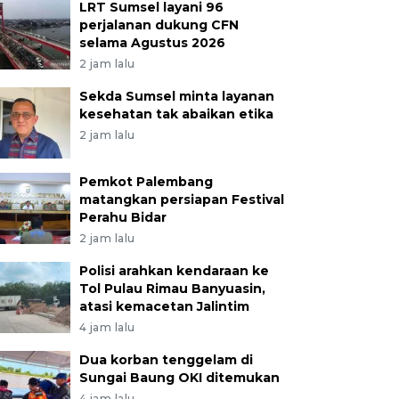
LRT Sumsel layani 96
perjalanan dukung CFN
selama Agustus 2026
2 jam lalu
Sekda Sumsel minta layanan
kesehatan tak abaikan etika
2 jam lalu
Pemkot Palembang
matangkan persiapan Festival
Perahu Bidar
2 jam lalu
Polisi arahkan kendaraan ke
Tol Pulau Rimau Banyuasin,
atasi kemacetan Jalintim
4 jam lalu
Dua korban tenggelam di
Sungai Baung OKI ditemukan
4 jam lalu