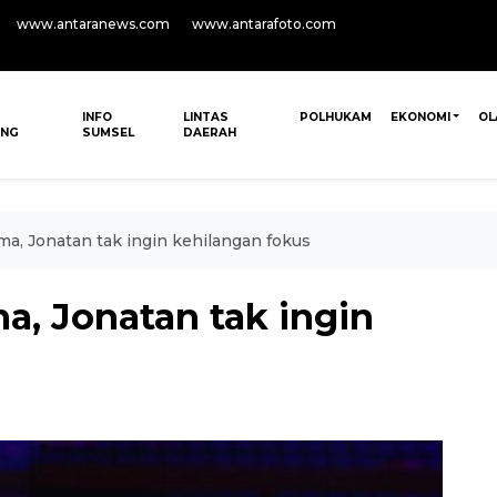
www.antaranews.com
www.antarafoto.com
INFO
LINTAS
POLHUKAM
EKONOMI
OL
ANG
SUMSEL
DAERAH
ama, Jonatan tak ingin kehilangan fokus
ma, Jonatan tak ingin