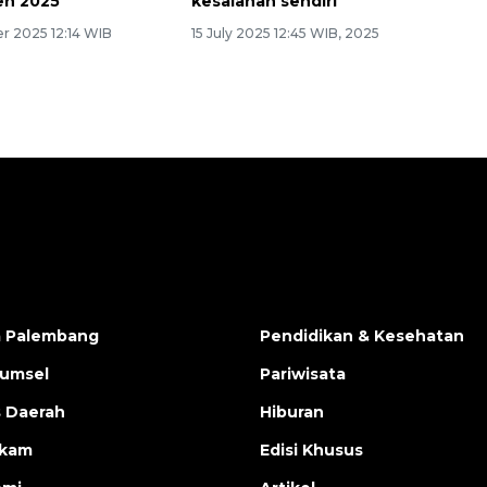
en 2025
kesalahan sendiri
r 2025 12:14 WIB
15 July 2025 12:45 WIB, 2025
a Palembang
Pendidikan & Kesehatan
Sumsel
Pariwisata
s Daerah
Hiburan
ukam
Edisi Khusus