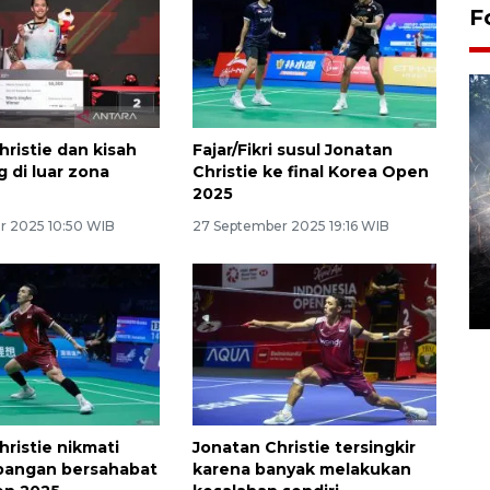
F
hristie dan kisah
Fajar/Fikri susul Jonatan
 di luar zona
Christie ke final Korea Open
2025
 2025 10:50 WIB
27 September 2025 19:16 WIB
Alokasi anggaran untuk bibit
kopi arabika Gayo
15 June 2026 11:15 WIB
hristie nikmati
Jonatan Christie tersingkir
apangan bersahabat
karena banyak melakukan