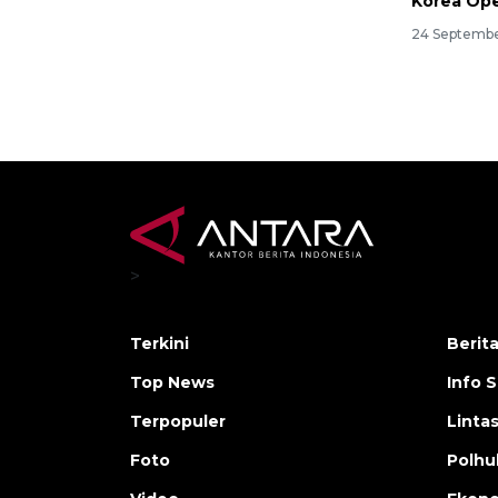
Korea Op
24 Septembe
>
Terkini
Berit
Top News
Info 
Terpopuler
Linta
Foto
Polh