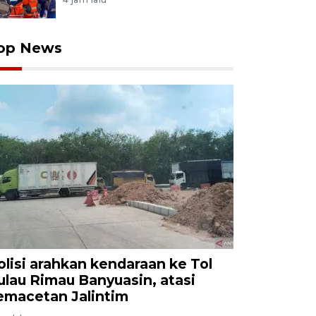
op News
olisi arahkan kendaraan ke Tol
ulau Rimau Banyuasin, atasi
emacetan Jalintim