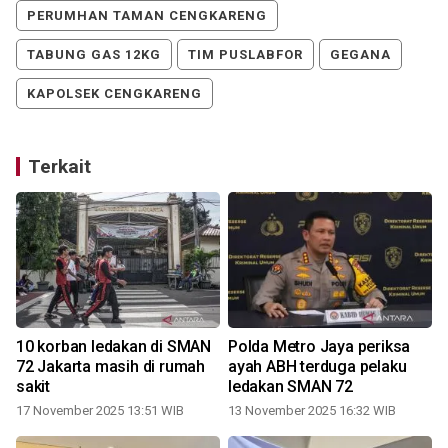
PERUMHAN TAMAN CENGKARENG
TABUNG GAS 12KG
TIM PUSLABFOR
GEGANA
KAPOLSEK CENGKARENG
Terkait
10 korban ledakan di SMAN
Polda Metro Jaya periksa
72 Jakarta masih di rumah
ayah ABH terduga pelaku
sakit
ledakan SMAN 72
17 November 2025 13:51 WIB
13 November 2025 16:32 WIB