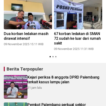
Dua korban ledakan masih
67 korban ledakan di SMAN
dirawat intensif
72 sudah ke luar dari rumah
sakit
09 November 2025 15:11 WIB
09 November 2025 11:31 WIB
1
Berita Terpopuler
Kejari periksa 8 anggota DPRD Palembang
terkait kasus lampu jalan
21 jam lalu
Pemkot Palembang perkuat sektor