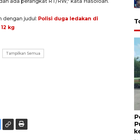
an ada perangkat RT/RW," kata Hasoloan.
m dengan judul:
Polisi duga ledakan di
T
 12 kg
Tampilkan Semua
P
P
k