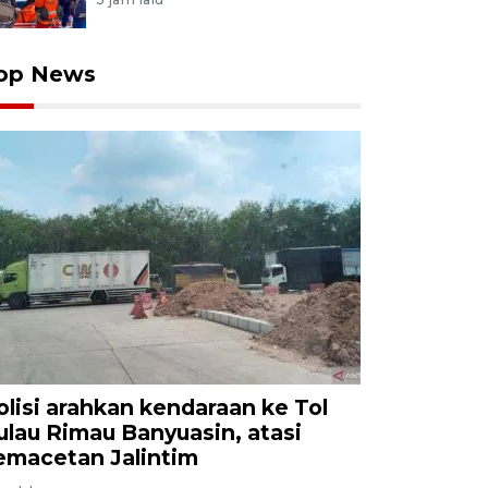
op News
olisi arahkan kendaraan ke Tol
ulau Rimau Banyuasin, atasi
emacetan Jalintim