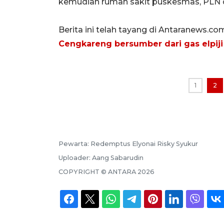
kemudian rumah sakit puskesmas, PLN d
Berita ini telah tayang di Antaranews.co
Cengkareng bersumber dari gas elpiji
1
2
Pewarta:
Redemptus Elyonai Risky Syukur
Uploader:
Aang Sabarudin
COPYRIGHT ©
ANTARA
2026