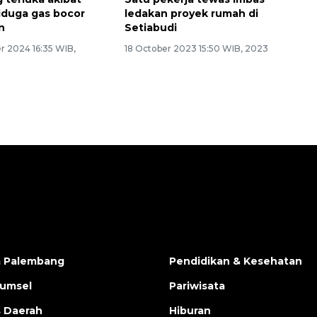
iduga gas bocor
ledakan proyek rumah di
n
Setiabudi
 2024 16:35 WIB,
18 October 2023 15:50 WIB, 2023
a Palembang
Pendidikan & Kesehatan
Sumsel
Pariwisata
s Daerah
Hiburan