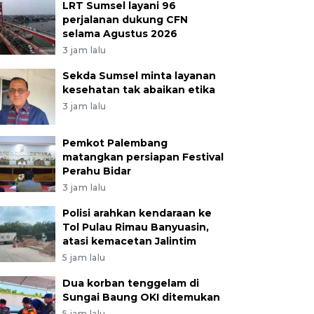
LRT Sumsel layani 96
perjalanan dukung CFN
selama Agustus 2026
3 jam lalu
Sekda Sumsel minta layanan
kesehatan tak abaikan etika
3 jam lalu
Pemkot Palembang
matangkan persiapan Festival
Perahu Bidar
3 jam lalu
Polisi arahkan kendaraan ke
Tol Pulau Rimau Banyuasin,
atasi kemacetan Jalintim
5 jam lalu
Dua korban tenggelam di
Sungai Baung OKI ditemukan
5 jam lalu