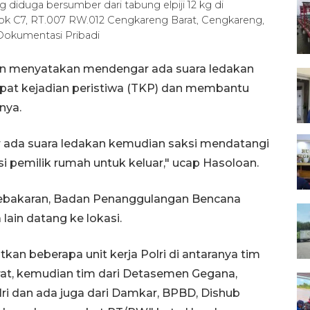
iduga bersumber dari tabung elpiji 12 kg di ​​​​
ok C7, RT.007 RW.012 Cengkareng Barat, Cengkareng,
/Dokumentasi Pribadi
gan menyatakan mendengar ada suara ledakan
pat kejadian peristiwa (TKP) dan membantu
hnya.
 ada suara ledakan kemudian saksi mendatangi
emilik rumah untuk keluar," ucap Hasoloan.
ebakaran, Badan Penanggulangan Bencana
ain datang ke lokasi.
kan beberapa unit kerja Polri di antaranya tim
Barat, kemudian tim dari Detasemen Gegana,
ri dan ada juga dari Damkar, BPBD, Dishub