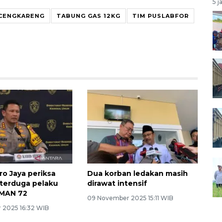
5 j
CENGKARENG
TABUNG GAS 12KG
TIM PUSLABFOR
ro Jaya periksa
Dua korban ledakan masih
terduga pelaku
dirawat intensif
SMAN 72
09 November 2025 15:11 WIB
 2025 16:32 WIB