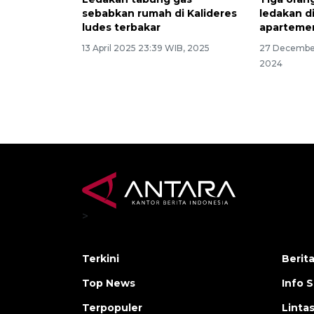
sebabkan rumah di Kalideres
ledakan d
ludes terbakar
aparteme
13 April 2025 23:39 WIB, 2025
27 December
2024
>
Terkini
Berit
Top News
Info 
Terpopuler
Linta