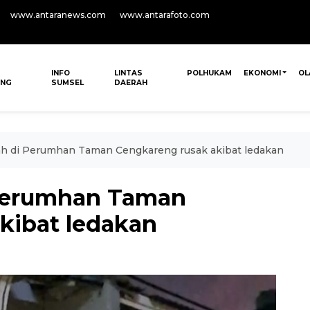
www.antaranews.com
www.antarafoto.com
INFO
LINTAS
POLHUKAM
EKONOMI
OL
ANG
SUMSEL
DAERAH
h di Perumhan Taman Cengkareng rusak akibat ledakan
Perumhan Taman
kibat ledakan