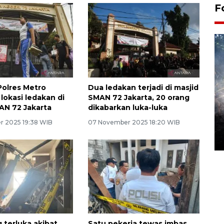
F
Polres Metro
Dua ledakan terjadi di masjid
lokasi ledakan di
SMAN 72 Jakarta, 20 orang
AN 72 Jakarta
dikabarkan luka-luka
Alokasi anggaran untuk bibit
 2025 19:38 WIB
07 November 2025 18:20 WIB
kopi arabika Gayo
15 June 2026 11:15 WIB
 terluka akibat
Satu pekerja tewas imbas