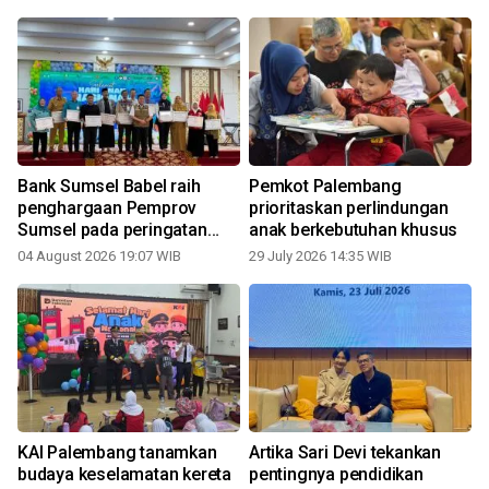
Bank Sumsel Babel raih
Pemkot Palembang
penghargaan Pemprov
prioritaskan perlindungan
Sumsel pada peringatan
anak berkebutuhan khusus
Hari Anak Nasional 2026
04 August 2026 19:07 WIB
29 July 2026 14:35 WIB
2
KAI Palembang tanamkan
Artika Sari Devi tekankan
budaya keselamatan kereta
pentingnya pendidikan