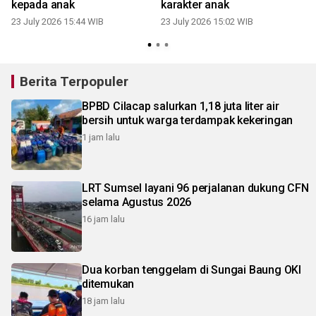
kepada anak
karakter anak
23 July 2026 15:44 WIB
23 July 2026 15:02 WIB
2
Berita Terpopuler
BPBD Cilacap salurkan 1,18 juta liter air
bersih untuk warga terdampak kekeringan
1 jam lalu
LRT Sumsel layani 96 perjalanan dukung CFN
selama Agustus 2026
16 jam lalu
Dua korban tenggelam di Sungai Baung OKI
ditemukan
18 jam lalu