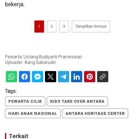
bekerja.
1
2
3
Tampilkan Semua
Pewarta: Lintang Budiyanti Prameswari
Uploader:
Aang Sabarudin
Tags:
PEWARTA CILIK
KIDS TAKE OVER ANTARA
HARI ANAK NASIONAL
ANTARA HERITAGE CENTER
Terkait