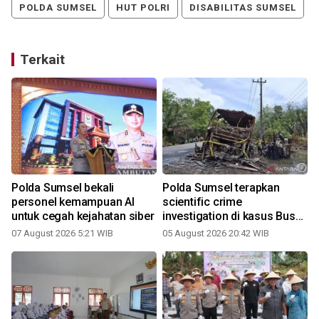
POLDA SUMSEL
HUT POLRI
DISABILITAS SUMSEL
Terkait
Polda Sumsel bekali
Polda Sumsel terapkan
personel kemampuan AI
scientific crime
untuk cegah kejahatan siber
investigation di kasus Bus
2
ALS
07 August 2026 5:21 WIB
05 August 2026 20:42 WIB