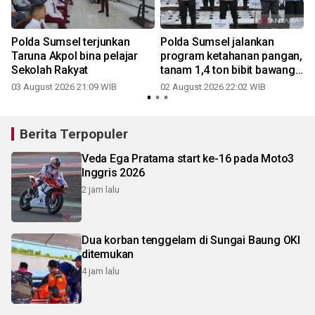
t
Polda Sumsel terjunkan
Polda Sumsel jalankan
Taruna Akpol bina pelajar
program ketahanan pangan,
Sekolah Rakyat
tanam 1,4 ton bibit bawang
putih di Pagaralam
03 August 2026 21:09 WIB
02 August 2026 22:02 WIB
2
Berita Terpopuler
Veda Ega Pratama start ke-16 pada Moto3
Inggris 2026
2 jam lalu
Dua korban tenggelam di Sungai Baung OKI
ditemukan
4 jam lalu