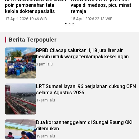
poin pembenahan tata
vape di medsos, picu minat
kelola dokter spesialis
remaja
17 April 2026 19:46 WIB
15 April 2026 22:13 WIB
Berita Terpopuler
BPBD Cilacap salurkan 1,18 juta liter air
bersih untuk warga terdampak kekeringan
3 jam lalu
LRT Sumsel layani 96 perjalanan dukung CFN
selama Agustus 2026
17 jam lalu
Dua korban tenggelam di Sungai Baung OKI
ditemukan
19 jam lalu