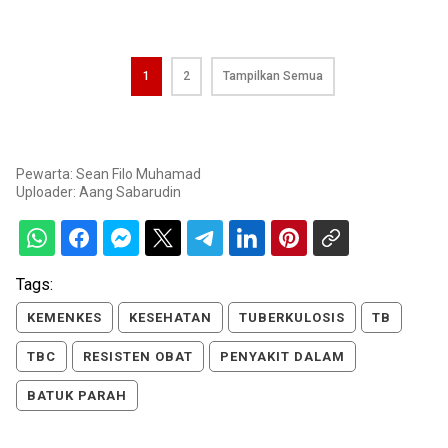
1
2
Tampilkan Semua
Pewarta: Sean Filo Muhamad
Uploader:
Aang Sabarudin
Tags:
KEMENKES
KESEHATAN
TUBERKULOSIS
TB
TBC
RESISTEN OBAT
PENYAKIT DALAM
BATUK PARAH