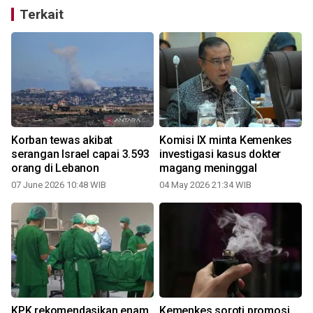
Terkait
Korban tewas akibat
Komisi IX minta Kemenkes
serangan Israel capai 3.593
investigasi kasus dokter
orang di Lebanon
magang meninggal
07 June 2026 10:48 WIB
04 May 2026 21:34 WIB
0
KPK rekomendasikan enam
Kemenkes soroti promosi