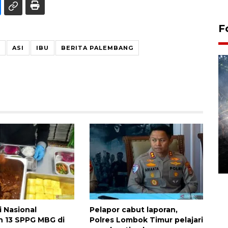
F
ASI
IBU
BERITA PALEMBANG
Alokasi anggaran untuk bibit
kopi arabika Gayo
15 June 2026 11:15 WIB
i Nasional
Pelapor cabut laporan,
n 13 SPPG MBG di
Polres Lombok Timur pelajari