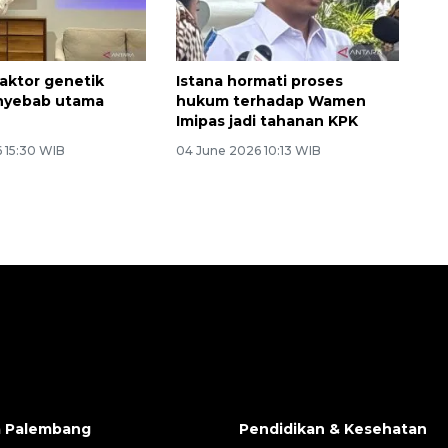
 Faktor genetik
Istana hormati proses
nyebab utama
hukum terhadap Wamen
Imipas jadi tahanan KPK
6 15:30 WIB
04 June 2026 10:13 WIB
a Palembang
Pendidikan & Kesehatan