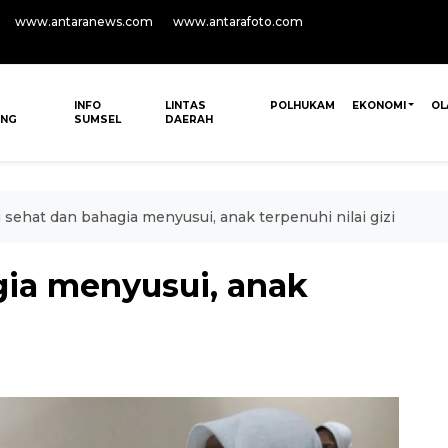
www.antaranews.com
www.antarafoto.com
INFO
LINTAS
POLHUKAM
EKONOMI
OL
ANG
SUMSEL
DAERAH
 sehat dan bahagia menyusui, anak terpenuhi nilai gizi
gia menyusui, anak