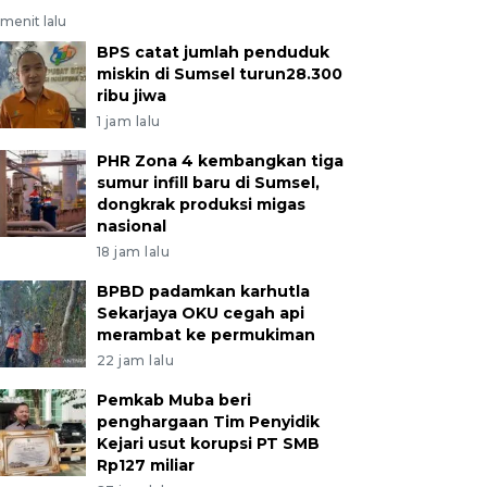
menit lalu
BPS catat jumlah penduduk
miskin di Sumsel turun28.300
ribu jiwa
1 jam lalu
PHR Zona 4 kembangkan tiga
sumur infill baru di Sumsel,
dongkrak produksi migas
nasional
18 jam lalu
BPBD padamkan karhutla
Sekarjaya OKU cegah api
merambat ke permukiman
22 jam lalu
Pemkab Muba beri
penghargaan Tim Penyidik
Kejari usut korupsi PT SMB
Rp127 miliar