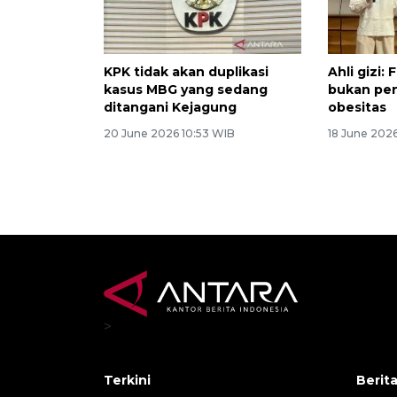
KPK tidak akan duplikasi
Ahli gizi:
kasus MBG yang sedang
bukan pe
ditangani Kejagung
obesitas
20 June 2026 10:53 WIB
18 June 202
>
Terkini
Berit