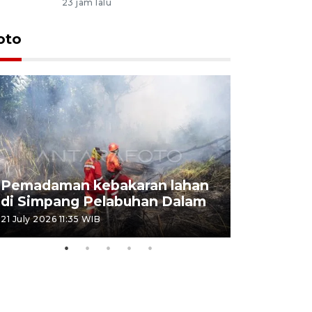
23 jam lalu
oto
Pemadaman kebakaran lahan
Kebakaran
di Simpang Pelabuhan Dalam
Rambutan
21 July 2026 11:35 WIB
08 July 2026 