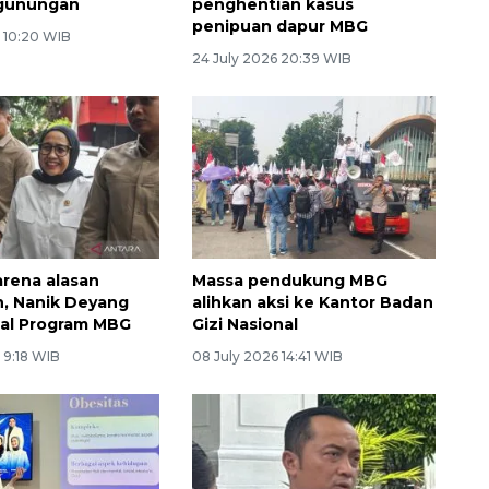
gunungan
penghentian kasus
penipuan dapur MBG
6 10:20 WIB
24 July 2026 20:39 WIB
rena alasan
Massa pendukung MBG
, Nanik Deyang
alihkan aksi ke Kantor Badan
al Program MBG
Gizi Nasional
 9:18 WIB
08 July 2026 14:41 WIB