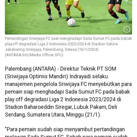
Pertandingan Sriwijaya FC saat menghadapi Sada Sumut FC pada babak
playoff degradasi Liga 2 Indonesia 2023/2024 di Stadion Gelora
Jakabaring Sriwijaya, Palembang, Selasa (16/1/2024).
(ANTARA/HO/Media Officer SFC)
Palembang (ANTARA) - Direktur Teknik PT SOM
(Sriwijaya Optimis Mandiri) Indrayadi selaku
manajemen pengelola Sriwijaya FC menyebutkan para
pemain siap menghadapi Sada Sumut FC pada babak
play off degradasi Liga 2 Indonesia 2023/2024 di
Stadion Baharoeddin Siregar, Lubuk Pakam, Deli
Serdang, Sumatera Utara, Minggu (21/1).
"Para pemain sudah siap menyambut pertandingan
melawan Sada Sumut FC. Sebab para pemain sudah