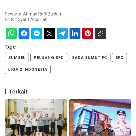
Pewarta: Ahmad Rafli Baiduri
Editor:
Syarif Abdullah
Tags:
SUMSEL
PELUANG SFC
SADA SUMUT FC
SFC
LIGA 2 INDONESIA
Terkait