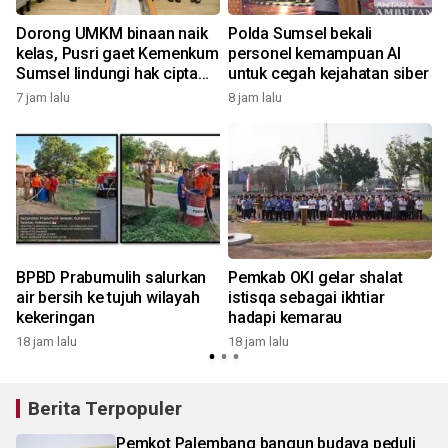
Dorong UMKM binaan naik
Polda Sumsel bekali
kelas, Pusri gaet Kemenkum
personel kemampuan AI
Sumsel lindungi hak cipta
untuk cegah kejahatan siber
dan merek
7 jam lalu
8 jam lalu
1
BPBD Prabumulih salurkan
Pemkab OKI gelar shalat
air bersih ke tujuh wilayah
istisqa sebagai ikhtiar
kekeringan
hadapi kemarau
18 jam lalu
18 jam lalu
Berita Terpopuler
Pemkot Palembang bangun budaya peduli