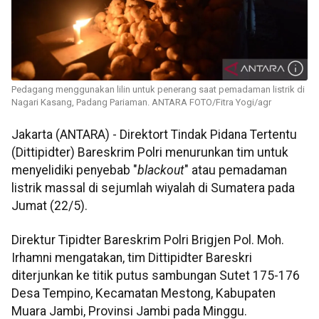
Pedagang menggunakan lilin untuk penerang saat pemadaman listrik di
Nagari Kasang, Padang Pariaman. ANTARA FOTO/Fitra Yogi/agr
Jakarta (ANTARA) - Direktort Tindak Pidana Tertentu
(Dittipidter) Bareskrim Polri menurunkan tim untuk
menyelidiki penyebab "
blackout
" atau pemadaman
listrik massal di sejumlah wiyalah di Sumatera pada
Jumat (22/5).
Direktur Tipidter Bareskrim Polri Brigjen Pol. Moh.
Irhamni mengatakan, tim Dittipidter Bareskri
diterjunkan ke titik putus sambungan Sutet 175-176
Desa Tempino, Kecamatan Mestong, Kabupaten
Muara Jambi, Provinsi Jambi pada Minggu.