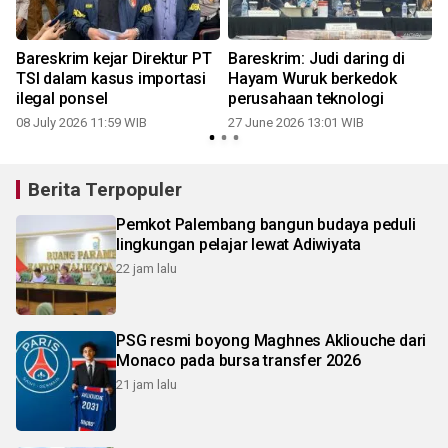
Bareskrim kejar Direktur PT
Bareskrim: Judi daring di
i
TSI dalam kasus importasi
Hayam Wuruk berkedok
ilegal ponsel
perusahaan teknologi
08 July 2026 11:59 WIB
27 June 2026 13:01 WIB
0
Berita Terpopuler
Pemkot Palembang bangun budaya peduli
lingkungan pelajar lewat Adiwiyata
22 jam lalu
PSG resmi boyong Maghnes Akliouche dari
Monaco pada bursa transfer 2026
21 jam lalu