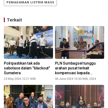
PEMADAMAN LISTRIK MASS
Terkait
Polripastikan tak ada
PLN Sumbagsel tunggu
p
sabotase dalam "blackout"
arahan pusat terkait
Sumatera
kompensasi kepada
pelanggan
25 May 2026 12:21 WIB
06 June 2024 16:50 WIB, 2024