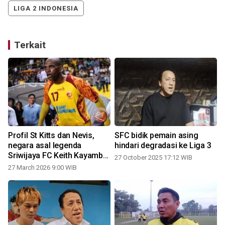
LIGA 2 INDONESIA
Terkait
Profil St Kitts dan Nevis,
SFC bidik pemain asing
negara asal legenda
hindari degradasi ke Liga 3
Sriwijaya FC Keith Kayamba
27 October 2025 17:12 WIB
Gumbs
27 March 2026 9:00 WIB