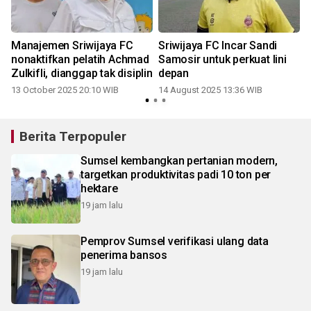
Manajemen Sriwijaya FC
Sriwijaya FC Incar Sandi
nonaktifkan pelatih Achmad
Samosir untuk perkuat lini
Zulkifli, dianggap tak disiplin
depan
13 October 2025 20:10 WIB
14 August 2025 13:36 WIB
1
Berita Terpopuler
Sumsel kembangkan pertanian modern,
targetkan produktivitas padi 10 ton per
hektare
19 jam lalu
Pemprov Sumsel verifikasi ulang data
penerima bansos
19 jam lalu