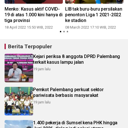
Menko: Kasus aktif COVID-
LIB tak buru-buru persilakan
19 di atas 1.000 kini hanya di
penonton Liga 1 2021-2022
tiga provinsi
ke stadion
1
18 April 2022 15:50 WIB, 2022
08 March 2022 17:10 WIB, 2022
Berita Terpopuler
Kejari periksa 8 anggota DPRD Palembang
terkait kasus lampu jalan
19 jam lalu
Pemkot Palembang perkuat sektor
pariwisata berbasis masyarakat
19 jam lalu
1.400 pekerja di Sumsel kena PHK hingga