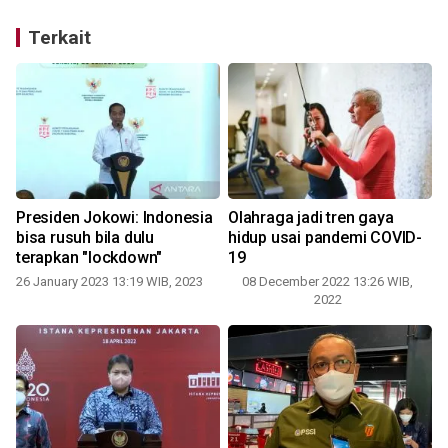
Terkait
Presiden Jokowi: Indonesia
Olahraga jadi tren gaya
bisa rusuh bila dulu
hidup usai pandemi COVID-
terapkan "lockdown"
19
1
26 January 2023 13:19 WIB, 2023
08 December 2022 13:26 WIB,
2022