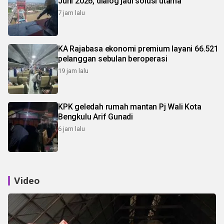
Juni 2026, dialog jadi solusi utama
7 jam lalu
KA Rajabasa ekonomi premium layani 66.521
pelanggan sebulan beroperasi
19 jam lalu
KPK geledah rumah mantan Pj Wali Kota
Bengkulu Arif Gunadi
6 jam lalu
Video