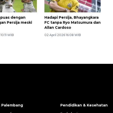
 puas dengan
Hadapi Persija, Bhayangkara
n Persija meski
FC tanpa Ryo Matsumura dan
Allan Cardoso
 10:11 WIB
02 April 2026 16:08 WIB
a Palembang
Pendidikan & Kesehatan