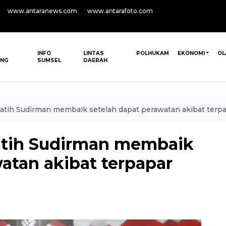
www.antaranews.com
www.antarafoto.com
INFO
LINTAS
POLHUKAM
EKONOMI
OL
ANG
SUMSEL
DAERAH
elatih Sudirman membaik setelah dapat perawatan akibat ter
elatih Sudirman membaik
atan akibat terpapar