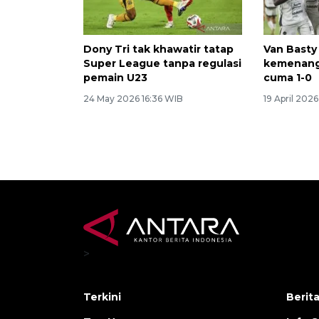
Dony Tri tak khawatir tatap
Van Basty
Super League tanpa regulasi
kemenanga
pemain U23
cuma 1-0
24 May 2026 16:36 WIB
19 April 2026
>
Terkini
Berit