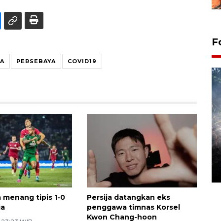
F
IA
PERSEBAYA
COVID19
Alokasi anggaran untuk bibit
kopi arabika Gayo
15 June 2026 11:15 WIB
 menang tipis 1-0
Persija datangkan eks
ja
penggawa timnas Korsel
Kwon Chang-hoon