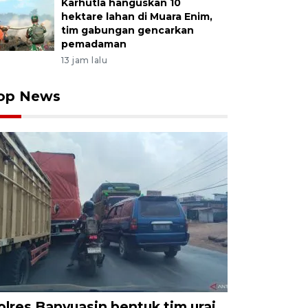
Karhutla hanguskan 10
hektare lahan di Muara Enim,
tim gabungan gencarkan
pemadaman
13 jam lalu
op News
olres Banyuasin bentuk tim urai