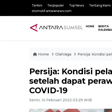
Terkini
Terpopuler
Top News
Tentang Kami
otomotif.antaranews.com
HOME
BERITA
PALEMB
Home
Olahraga
Persija: Kondisi p
Persija: Kondisi p
setelah dapat peraw
COVID-19
Senin, 14 Februari 2022 03:29 WIB