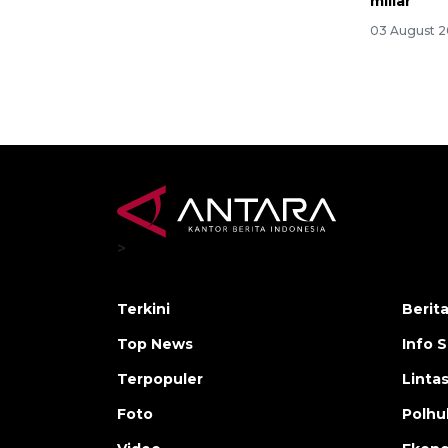
miliar
03 August 2
>
Terkini
Berit
Top News
Info 
Terpopuler
Linta
Foto
Polh