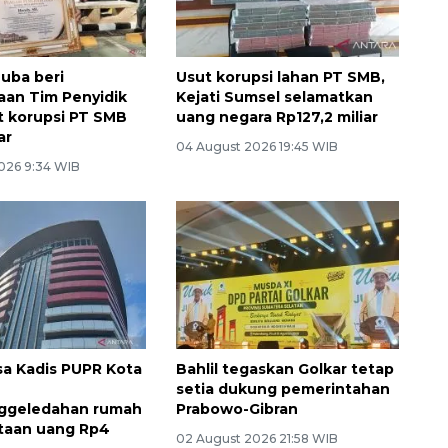
uba beri
Usut korupsi lahan PT SMB,
an Tim Penyidik
Kejati Sumsel selamatkan
ut korupsi PT SMB
uang negara Rp127,2 miliar
ar
04 August 2026 19:45 WIB
026 9:34 WIB
sa Kadis PUPR Kota
Bahlil tegaskan Golkar tetap
setia dukung pemerintahan
ggeledahan rumah
Prabowo-Gibran
taan uang Rp4
02 August 2026 21:58 WIB