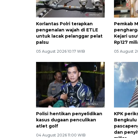
Korlantas Polri terapkan
Pemkab M
pengenalan wajah di ETLE
pengharga
untuk lacak pelanggar pelat
Kejari us
palsu
Rp127 mili
05 August 2026 10:17 WIB
05 August 2
Polisi hentikan penyelidikan
KPK perik
kasus dugaan penculikan
Bengkulu
atlet golf
pascapen
dan penyi
04 August 2026 11:00 WIB