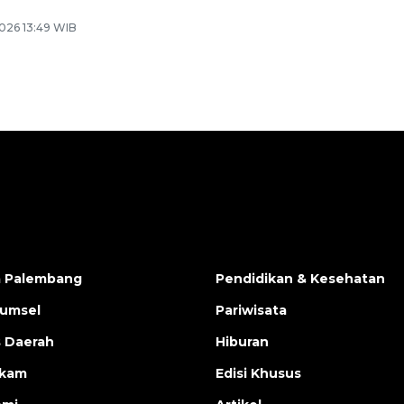
026 13:49 WIB
a Palembang
Pendidikan & Kesehatan
Sumsel
Pariwisata
s Daerah
Hiburan
ukam
Edisi Khusus