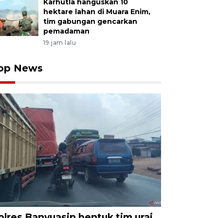
Karhutla hanguskan 10
hektare lahan di Muara Enim,
tim gabungan gencarkan
pemadaman
19 jam lalu
op News
olres Banyuasin bentuk tim urai