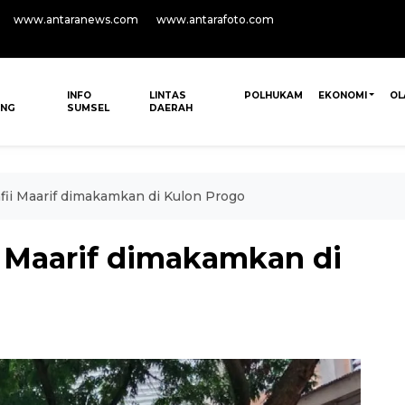
www.antaranews.com
www.antarafoto.com
INFO
LINTAS
POLHUKAM
EKONOMI
OL
ANG
SUMSEL
DAERAH
fii Maarif dimakamkan di Kulon Progo
i Maarif dimakamkan di