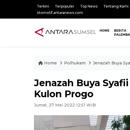
Terkini
Terpopuler
Top News
Tentang Kami
otomotif.antaranews.com
HOME
BERITA
PALEMB
Home
Polhukam
Jenazah Buya Sya
Jenazah Buya Syafi
Kulon Progo
Jumat, 27 Mei 2022 12:51 WIB