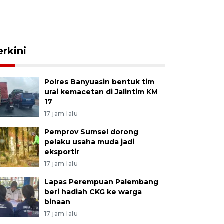
erkini
Polres Banyuasin bentuk tim
urai kemacetan di Jalintim KM
17
17 jam lalu
Pemprov Sumsel dorong
pelaku usaha muda jadi
eksportir
17 jam lalu
Lapas Perempuan Palembang
beri hadiah CKG ke warga
binaan
17 jam lalu