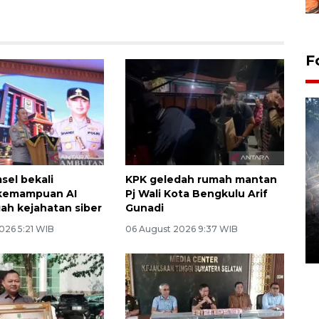
F
sel bekali
KPK geledah rumah mantan
 kemampuan AI
Pj Wali Kota Bengkulu Arif
ah kejahatan siber
Gunadi
Alokasi anggaran untuk bibit
kopi arabika Gayo
026 5:21 WIB
06 August 2026 9:37 WIB
15 June 2026 11:15 WIB