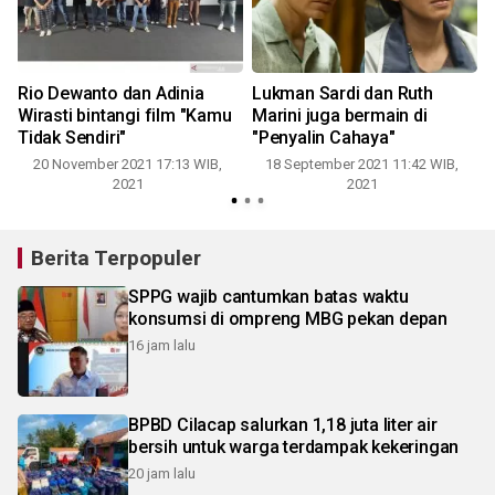
i
Rio Dewanto dan Adinia
Lukman Sardi dan Ruth
Wirasti bintangi film "Kamu
Marini juga bermain di
Tidak Sendiri"
"Penyalin Cahaya"
20 November 2021 17:13 WIB,
18 September 2021 11:42 WIB,
2021
2021
Berita Terpopuler
SPPG wajib cantumkan batas waktu
konsumsi di ompreng MBG pekan depan
16 jam lalu
BPBD Cilacap salurkan 1,18 juta liter air
bersih untuk warga terdampak kekeringan
20 jam lalu