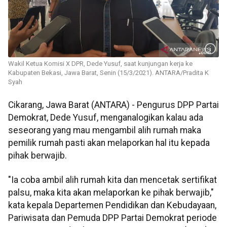
Wakil Ketua Komisi X DPR, Dede Yusuf, saat kunjungan kerja ke
Kabupaten Bekasi, Jawa Barat, Senin (15/3/2021). ANTARA/Pradita K
Syah
Cikarang, Jawa Barat (ANTARA) - Pengurus DPP Partai
Demokrat, Dede Yusuf, menganalogikan kalau ada
seseorang yang mau mengambil alih rumah maka
pemilik rumah pasti akan melaporkan hal itu kepada
pihak berwajib.
"Ia coba ambil alih rumah kita dan mencetak sertifikat
palsu, maka kita akan melaporkan ke pihak berwajib,"
kata kepala Departemen Pendidikan dan Kebudayaan,
Pariwisata dan Pemuda DPP Partai Demokrat periode