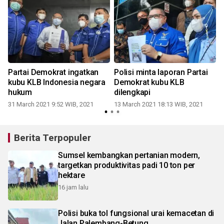
Partai Demokrat ingatkan
Polisi minta laporan Partai
kubu KLB Indonesia negara
Demokrat kubu KLB
hukum
dilengkapi
31 March 2021 9:52 WIB, 2021
13 March 2021 18:13 WIB, 2021
0
Berita Terpopuler
Sumsel kembangkan pertanian modern,
targetkan produktivitas padi 10 ton per
hektare
16 jam lalu
Polisi buka tol fungsional urai kemacetan di
Jalan Palembang-Betung