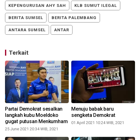
KEPENGURUSAN AHY SAH
KLB SUMUT ILEGAL
BERITA SUMSEL
BERITA PALEMBANG
ANTARA SUMSEL
ANTAR
Terkait
Partai Demokrat sesalkan
Menuju babak baru
langkah kubu Moeldoko
sengketa Demokrat
P
gugat putusan Menkumham
01 April 2021 10:24 WIB, 2021
25 June 2021 20:34 WIB, 2021