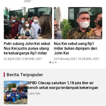
2023
Putri sulung John Kei sebut
Nus Kei sebut uang Rp1
Nus Kei justru punya utang
miliar bukan dipinjam dari
ke keluarganya Rp1 miliar
John Kei
22 April 2021 2:08 WIB, 2021
25 February 2021 12:28 WIB, 2021
0
Berita Terpopuler
BPBD Cilacap salurkan 1,18 juta liter air
bersih untuk warga terdampak kekeringan
7 jam lalu