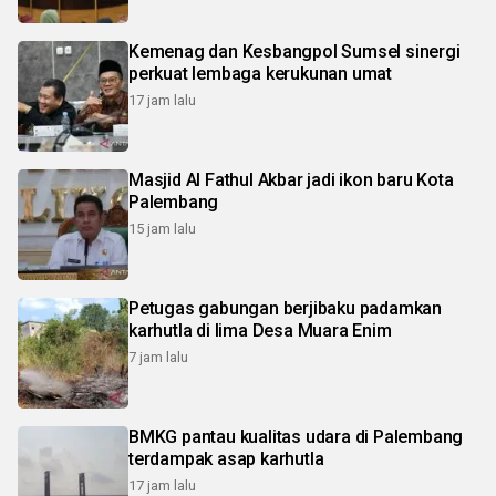
Kemenag dan Kesbangpol Sumsel sinergi
perkuat lembaga kerukunan umat
17 jam lalu
Masjid Al Fathul Akbar jadi ikon baru Kota
Palembang
15 jam lalu
Petugas gabungan berjibaku padamkan
karhutla di lima Desa Muara Enim
7 jam lalu
BMKG pantau kualitas udara di Palembang
terdampak asap karhutla
17 jam lalu