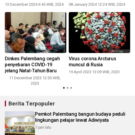
13 December 2024 6:45 WIB, 2024
08 January 2024 12:24 WIB, 2024
Dinkes Palembang cegah
Virus corona Arcturus
penyebaran COVID-19
muncul di Rusia
U
jelang Natal-Tahun Baru
19 April 2023 13:09 WIB, 2023
11 December 2023 12:30 WIB,
2023
Berita Terpopuler
Pemkot Palembang bangun budaya peduli
lingkungan pelajar lewat Adiwiyata
7 jam lalu