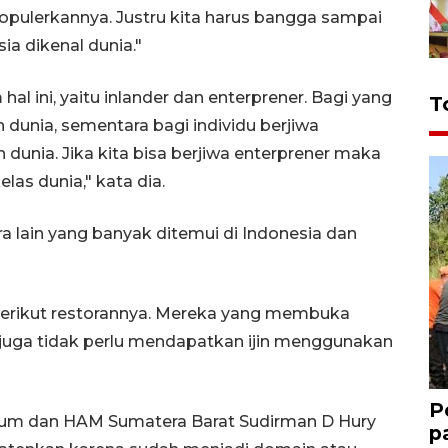
ulerkannya. Justru kita harus bangga sampai
 dikenal dunia."
al ini, yaitu inlander dan enterprener. Bagi yang
T
h dunia, sementara bagi individu berjiwa
unia. Jika kita bisa berjiwa enterprener maka
as dunia," kata dia.
 lain yang banyak ditemui di Indonesia dan
berikut restorannya. Mereka yang membuka
 juga tidak perlu mendapatkan ijin menggunakan
P
kum dan HAM Sumatera Barat Sudirman D Hury
p