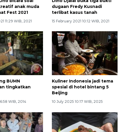
Uno bicara soal
Dino Djalal buka tiga bukti
reatif anak muda
dugaan Fredy Kusnadi
at Fest 2021
terlibat kasus tanah
21 11:29 WIB, 2021
15 February 2021 10:12 WIB, 2021
ong BUMN
Kuliner Indonesia jadi tema
an tingkatkan
spesial di hotel bintang 5
Beijing
16:58 WIB, 2014
10 July 2025 10:17 WIB, 2025