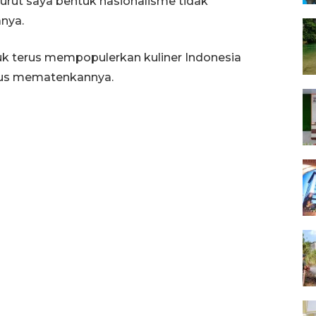
nurut saya bentuk nasionalisme tidak
anya.
uk terus mempopulerkan kuliner Indonesia
arus mematenkannya.