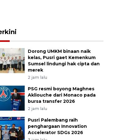
erkini
Dorong UMKM binaan naik
kelas, Pusri gaet Kemenkum
Sumsel lindungi hak cipta dan
merek
2 jam lalu
PSG resmi boyong Maghnes
Akliouche dari Monaco pada
bursa transfer 2026
2 jam lalu
Pusri Palembang raih
penghargaan Innovation
Accelerator SDGs 2026
3 jam lalu