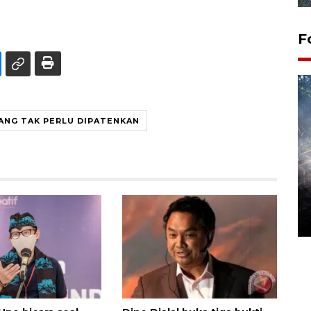
F
ANG TAK PERLU DIPATENKAN
Alokasi anggaran untuk bibit
kopi arabika Gayo
15 June 2026 11:15 WIB