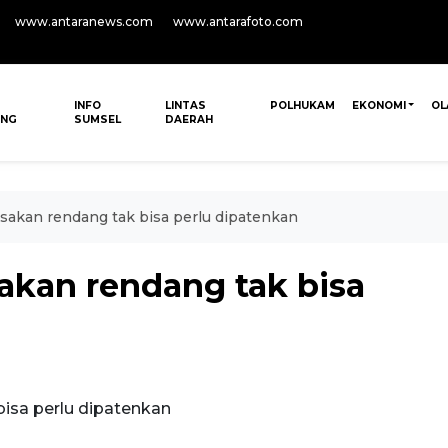
www.antaranews.com
www.antarafoto.com
INFO
LINTAS
POLHUKAM
EKONOMI
OL
ANG
SUMSEL
DAERAH
akan rendang tak bisa perlu dipatenkan
kan rendang tak bisa