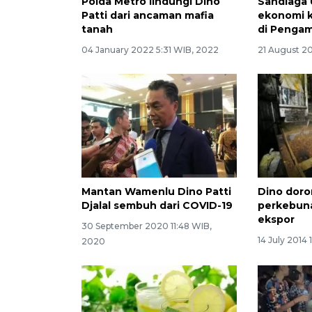
Polda Metro lindungi Dino
Sandiaga 
Patti dari ancaman mafia
ekonomi k
tanah
di Pengam
04 January 2022 5:31 WIB, 2022
21 August 20
Mantan Wamenlu Dino Patti
Dino dor
Djalal sembuh dari COVID-19
perkebun
ekspor
30 September 2020 11:48 WIB,
14 July 2014 
2020