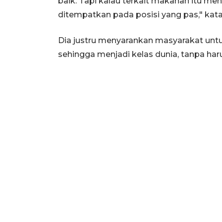
baik. Tapi kalau terkait makanan itu me
ditempatkan pada posisi yang pas," kat
Dia justru menyarankan masyarakat unt
sehingga menjadi kelas dunia, tanpa h