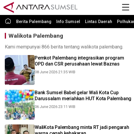
Berita Palembang
Info Sumsel
Lintas Daerah
Polhuk
Walikota Palembang
Kami mempunyai 866 berita tentang walikota palembang.
Pemkot Palembang integrasikan program
OPD dan CSR perusahaan lewat Baznas
08 June 2026 21:35 WIB
Bank Sumsel Babel gelar Wali Kota Cup
Darussalam meriahkan HUT Kota Palembang
06 June 2026 23:11 WIB
WaliKota Palembang minta RT jadi pengarah
warga cegah kebakaran