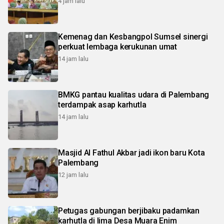
4 jam lalu
Kemenag dan Kesbangpol Sumsel sinergi
perkuat lembaga kerukunan umat
14 jam lalu
BMKG pantau kualitas udara di Palembang
terdampak asap karhutla
14 jam lalu
Masjid Al Fathul Akbar jadi ikon baru Kota
Palembang
12 jam lalu
Petugas gabungan berjibaku padamkan
karhutla di lima Desa Muara Enim