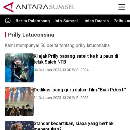
Berita Palembang
Info Sumsel
Lintas Daerah
Polhuk
Prilly Latuconsina
Kami mempunyai 56 berita tentang prilly latuconsina.
KI ajak Prilly pasang satelit ke hiu paus di
teluk Saleh NTB
04 October 2024 13:30 WIB, 2024
Dedikasi sang guru dalam film "Budi Pekerti"
31 October 2023 13:26 WIB, 2023
Standar kecantikan, siapa yang berhak
menentukan?