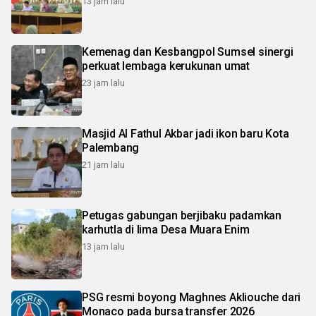
13 jam lalu
Kemenag dan Kesbangpol Sumsel sinergi
perkuat lembaga kerukunan umat
23 jam lalu
Masjid Al Fathul Akbar jadi ikon baru Kota
Palembang
21 jam lalu
Petugas gabungan berjibaku padamkan
karhutla di lima Desa Muara Enim
13 jam lalu
PSG resmi boyong Maghnes Akliouche dari
Monaco pada bursa transfer 2026