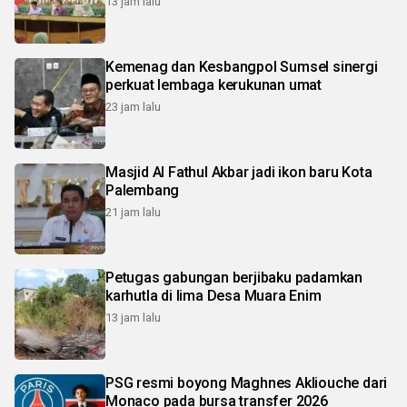
13 jam lalu
Kemenag dan Kesbangpol Sumsel sinergi
perkuat lembaga kerukunan umat
23 jam lalu
Masjid Al Fathul Akbar jadi ikon baru Kota
Palembang
21 jam lalu
Petugas gabungan berjibaku padamkan
karhutla di lima Desa Muara Enim
13 jam lalu
PSG resmi boyong Maghnes Akliouche dari
Monaco pada bursa transfer 2026