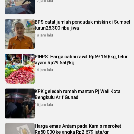
17 jam lalu
BPS catat jumlah penduduk miskin di Sumsel
turun28.300 ribu jiwa
18 jam lalu
PIHPS: Harga cabai rawit Rp59.150/kg, telur
ayam Rp29.550/kg
16 jam lalu
KPK geledah rumah mantan Pj Wali Kota
Bengkulu Arif Gunadi
16 jam lalu
Harga emas Antam pada Kamis meroket
Rp50.000 ke angka Rp2,679 juta/gr