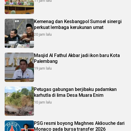
11 jam lalu
Kemenag dan Kesbangpol Sumsel sinergi
perkuat lembaga kerukunan umat
20 jam lalu
Masjid Al Fathul Akbar jadi ikon baru Kota
Palembang
19 jam lalu
Petugas gabungan berjibaku padamkan
karhutla di lima Desa Muara Enim
10 jam lalu
PSG resmi boyong Maghnes Akliouche dari
Monaco pada bursa transfer 2026