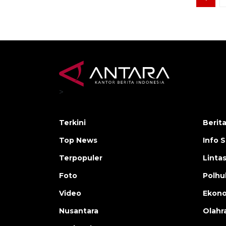
>
Terkini
Berit
Top News
Info 
Terpopuler
Linta
Foto
Polh
Video
Ekon
Nusantara
Olahr