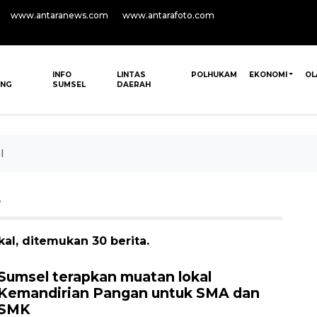
www.antaranews.com
www.antarafoto.com
INFO
LINTAS
POLHUKAM
EKONOMI
OL
ANG
SUMSEL
DAERAH
l
L
al, ditemukan 30 berita.
Sumsel terapkan muatan lokal
Kemandirian Pangan untuk SMA dan
SMK