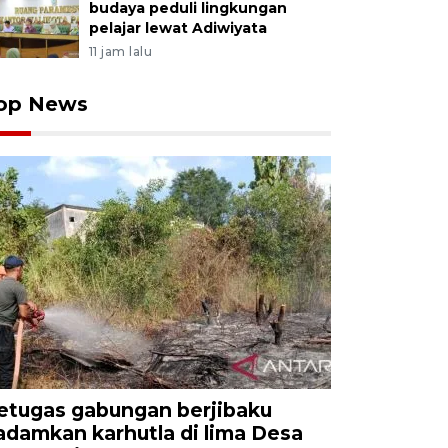
budaya peduli lingkungan
pelajar lewat Adiwiyata
11 jam lalu
op News
etugas gabungan berjibaku
adamkan karhutla di lima Desa