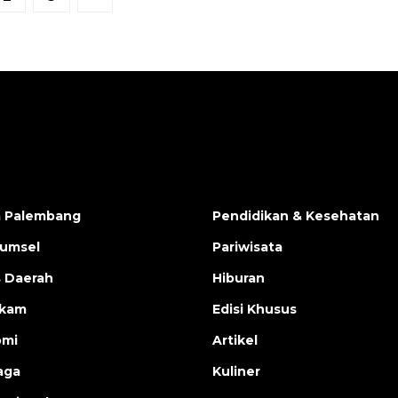
a Palembang
Pendidikan & Kesehatan
Sumsel
Pariwisata
s Daerah
Hiburan
ukam
Edisi Khusus
omi
Artikel
aga
Kuliner