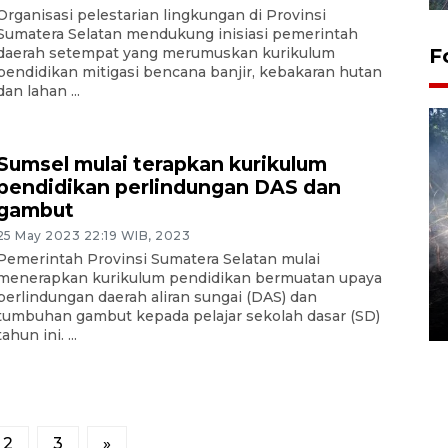
Organisasi pelestarian lingkungan di Provinsi
Sumatera Selatan mendukung inisiasi pemerintah
daerah setempat yang merumuskan kurikulum
F
pendidikan mitigasi bencana banjir, kebakaran hutan
dan lahan ...
Sumsel mulai terapkan kurikulum
pendidikan perlindungan DAS dan
gambut
25 May 2023 22:19 WIB, 2023
Pemerintah Provinsi Sumatera Selatan mulai
Alokasi anggaran untuk bibit
menerapkan kurikulum pendidikan bermuatan upaya
kopi arabika Gayo
perlindungan daerah aliran sungai (DAS) dan
tumbuhan gambut kepada pelajar sekolah dasar (SD)
15 June 2026 11:15 WIB
tahun ini. ...
2
3
»