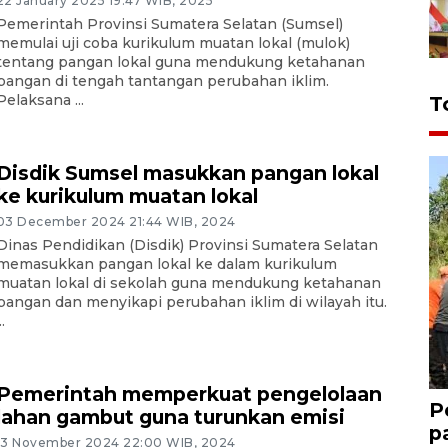
22 January 2025 19:47 WIB, 2025
Pemerintah Provinsi Sumatera Selatan (Sumsel)
memulai uji coba kurikulum muatan lokal (mulok)
tentang pangan lokal guna mendukung ketahanan
pangan di tengah tantangan perubahan iklim.
Pelaksana ...
T
Disdik Sumsel masukkan pangan lokal
ke kurikulum muatan lokal
03 December 2024 21:44 WIB, 2024
Dinas Pendidikan (Disdik) Provinsi Sumatera Selatan
memasukkan pangan lokal ke dalam kurikulum
muatan lokal di sekolah guna mendukung ketahanan
pangan dan menyikapi perubahan iklim di wilayah itu.
..
Pemerintah memperkuat pengelolaan
P
lahan gambut guna turunkan emisi
p
13 November 2024 22:00 WIB, 2024