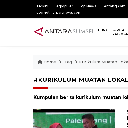
Terkini
Terpopuler
Top News
Tentang Kami
otomotif.antaranews.com
HOME
BERITA
PALEMB
Home
Tag
Kurikulum Muatan Loka
#KURIKULUM MUATAN LOKA
Kumpulan berita kurikulum muatan lok