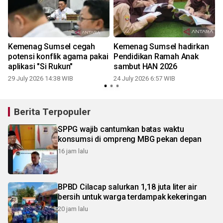
Kemenag Sumsel cegah
Kemenag Sumsel hadirkan
potensi konflik agama pakai
Pendidikan Ramah Anak
aplikasi "Si Rukun"
sambut HAN 2026
29 July 2026 14:38 WIB
24 July 2026 6:57 WIB
1
Berita Terpopuler
SPPG wajib cantumkan batas waktu
konsumsi di ompreng MBG pekan depan
16 jam lalu
BPBD Cilacap salurkan 1,18 juta liter air
bersih untuk warga terdampak kekeringan
20 jam lalu