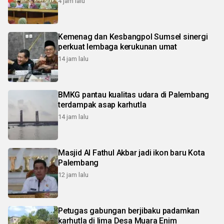
4 jam lalu
Kemenag dan Kesbangpol Sumsel sinergi
perkuat lembaga kerukunan umat
14 jam lalu
BMKG pantau kualitas udara di Palembang
terdampak asap karhutla
14 jam lalu
Masjid Al Fathul Akbar jadi ikon baru Kota
Palembang
12 jam lalu
Petugas gabungan berjibaku padamkan
karhutla di lima Desa Muara Enim