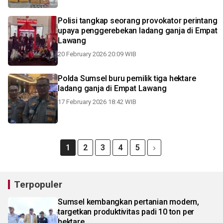
Polisi tangkap seorang provokator perintang
upaya penggerebekan ladang ganja di Empat
Lawang
20 February 2026 20:09 WIB
Polda Sumsel buru pemilik tiga hektare
ladang ganja di Empat Lawang
17 February 2026 18:42 WIB
1
2
3
4
5
Terpopuler
Sumsel kembangkan pertanian modern,
targetkan produktivitas padi 10 ton per
hektare