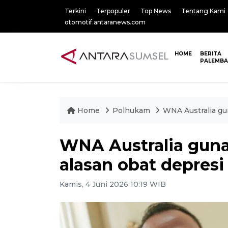
Terkini
Terpopuler
Top News
Tentang Kami
otomotif.antaranews.com
HOME
BERITA
PALEMB
Home
Polhukam
WNA Australia gun
WNA Australia guna
alasan obat depresi
Kamis, 4 Juni 2026 10:19 WIB