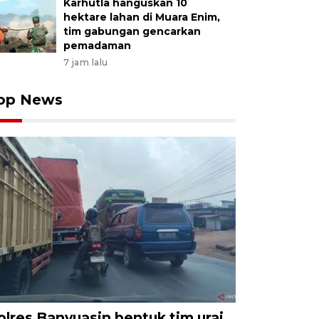
Karhutla hanguskan 10
hektare lahan di Muara Enim,
tim gabungan gencarkan
pemadaman
7 jam lalu
op News
olres Banyuasin bentuk tim urai