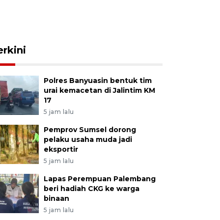
erkini
Polres Banyuasin bentuk tim
urai kemacetan di Jalintim KM
17
5 jam lalu
Pemprov Sumsel dorong
pelaku usaha muda jadi
eksportir
5 jam lalu
Lapas Perempuan Palembang
beri hadiah CKG ke warga
binaan
5 jam lalu