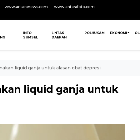
www.antaranews.com
www.antarafoto.com
INFO
LINTAS
POLHUKAM
EKONOMI
OL
ANG
SUMSEL
DAERAH
akan liquid ganja untuk alasan obat depresi
kan liquid ganja untuk