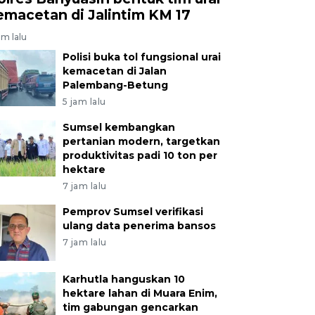
emacetan di Jalintim KM 17
am lalu
Polisi buka tol fungsional urai
kemacetan di Jalan
Palembang-Betung
5 jam lalu
Sumsel kembangkan
pertanian modern, targetkan
produktivitas padi 10 ton per
hektare
7 jam lalu
Pemprov Sumsel verifikasi
ulang data penerima bansos
7 jam lalu
Karhutla hanguskan 10
hektare lahan di Muara Enim,
tim gabungan gencarkan