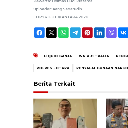
Pewarta:
Dhimas Budi Pratama
Uploader:
Aang Sabarudin
COPYRIGHT ©
ANTARA
2026
LIQUID GANJA
WN AUSTRALIA
PENGH
POLRES LOTARA
PENYALAHGUNAAN NARKO
Berita Terkait