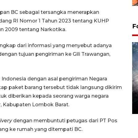
tapan BC sebagai tersangka menerapkan
ndang RI Nomor 1 Tahun 2023 tentang KUHP
F
n 2009 tentang Narkotika.
erungkap dari informasi yang menyebut adanya
 dengan tujuan pengiriman ke Gili Trawangan,
os Indonesia dengan asal pengiriman Negara
gkap paket barang tersebut tidak langsung dikirim
Alokasi anggaran untuk bibit
ntuk diberikan kepada seorang warga negara
kopi arabika Gayo
r, Kabupaten Lombok Barat.
15 June 2026 11:15 WIB
ivery
dengan membuntuti petugas dari PT Pos
ang ke rumah yang ditempati BC.