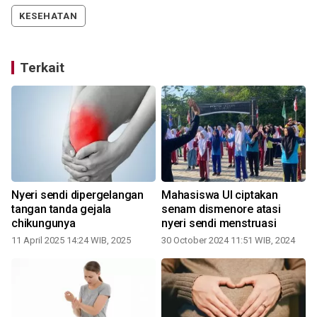
KESEHATAN
Terkait
Nyeri sendi dipergelangan
Mahasiswa UI ciptakan
k
tangan tanda gejala
senam dismenore atasi
chikungunya
nyeri sendi menstruasi
11 April 2025 14:24 WIB, 2025
30 October 2024 11:51 WIB, 2024