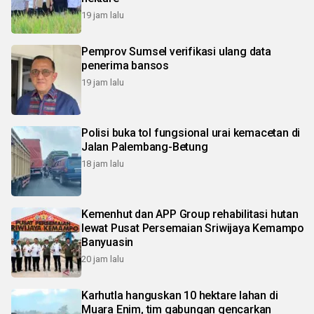
19 jam lalu
Pemprov Sumsel verifikasi ulang data
penerima bansos
19 jam lalu
Polisi buka tol fungsional urai kemacetan di
Jalan Palembang-Betung
18 jam lalu
Kemenhut dan APP Group rehabilitasi hutan
lewat Pusat Persemaian Sriwijaya Kemampo
Banyuasin
20 jam lalu
Karhutla hanguskan 10 hektare lahan di
Muara Enim, tim gabungan gencarkan