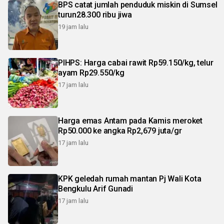
BPS catat jumlah penduduk miskin di Sumsel
turun28.300 ribu jiwa
19 jam lalu
PIHPS: Harga cabai rawit Rp59.150/kg, telur
ayam Rp29.550/kg
17 jam lalu
Harga emas Antam pada Kamis meroket
Rp50.000 ke angka Rp2,679 juta/gr
17 jam lalu
KPK geledah rumah mantan Pj Wali Kota
Bengkulu Arif Gunadi
17 jam lalu