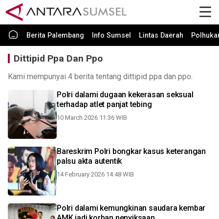
Berita Palembang
Info Sumsel
Lintas Daerah
Polhuk
Dittipid Ppa Dan Ppo
Kami mempunyai 4 berita tentang dittipid ppa dan ppo.
Polri dalami dugaan kekerasan seksual
terhadap atlet panjat tebing
10 March 2026 11:36 WIB
Bareskrim Polri bongkar kasus keterangan
palsu akta autentik
14 February 2026 14:48 WIB
Polri dalami kemungkinan saudara kembar
AMK jadi korban penyiksaan