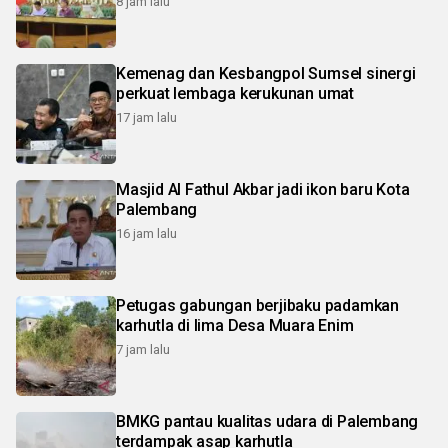
8 jam lalu
Kemenag dan Kesbangpol Sumsel sinergi
perkuat lembaga kerukunan umat
17 jam lalu
Masjid Al Fathul Akbar jadi ikon baru Kota
Palembang
16 jam lalu
Petugas gabungan berjibaku padamkan
karhutla di lima Desa Muara Enim
7 jam lalu
BMKG pantau kualitas udara di Palembang
terdampak asap karhutla