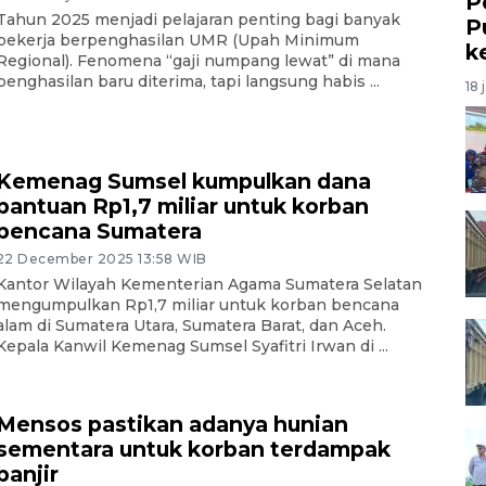
P
Tahun 2025 menjadi pelajaran penting bagi banyak
P
pekerja berpenghasilan UMR (Upah Minimum
k
Regional). Fenomena “gaji numpang lewat” di mana
penghasilan baru diterima, tapi langsung habis ...
18 
Kemenag Sumsel kumpulkan dana
bantuan Rp1,7 miliar untuk korban
bencana Sumatera
22 December 2025 13:58 WIB
Kantor Wilayah Kementerian Agama Sumatera Selatan
mengumpulkan Rp1,7 miliar untuk korban bencana
alam di Sumatera Utara, Sumatera Barat, dan Aceh.
Kepala Kanwil Kemenag Sumsel Syafitri Irwan di ...
Mensos pastikan adanya hunian
sementara untuk korban terdampak
banjir