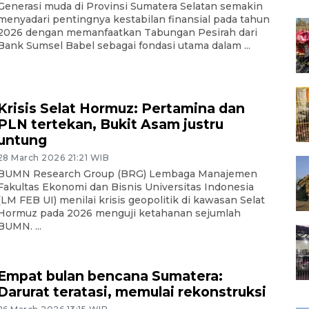
Generasi muda di Provinsi Sumatera Selatan semakin
menyadari pentingnya kestabilan finansial pada tahun
2026 dengan memanfaatkan Tabungan Pesirah dari
Bank Sumsel Babel sebagai fondasi utama dalam ...
Krisis Selat Hormuz: Pertamina dan
PLN tertekan, Bukit Asam justru
untung
28 March 2026 21:21 WIB
BUMN Research Group (BRG) Lembaga Manajemen
Fakultas Ekonomi dan Bisnis Universitas Indonesia
(LM FEB UI) menilai krisis geopolitik di kawasan Selat
Hormuz pada 2026 menguji ketahanan sejumlah
BUMN. ...
Empat bulan bencana Sumatera:
Darurat teratasi, memulai rekonstruksi