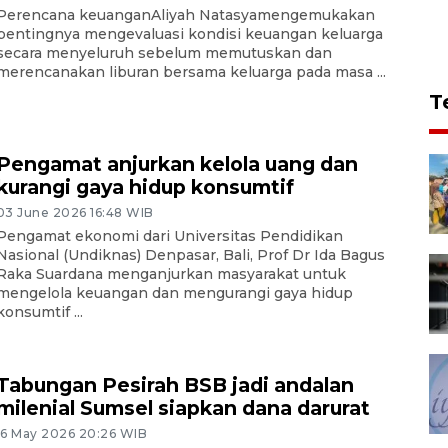
Perencana keuanganAliyah Natasyamengemukakan
pentingnya mengevaluasi kondisi keuangan keluarga
secara menyeluruh sebelum memutuskan dan
merencanakan liburan bersama keluarga pada masa ...
T
Pengamat anjurkan kelola uang dan
kurangi gaya hidup konsumtif
03 June 2026 16:48 WIB
Pengamat ekonomi dari Universitas Pendidikan
Nasional (Undiknas) Denpasar, Bali, Prof Dr Ida Bagus
Raka Suardana menganjurkan masyarakat untuk
mengelola keuangan dan mengurangi gaya hidup
konsumtif ...
Tabungan Pesirah BSB jadi andalan
milenial Sumsel siapkan dana darurat
16 May 2026 20:26 WIB