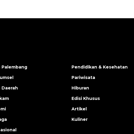
a Palembang
Pendidikan & Kesehatan
Sumsel
Pariwisata
s Daerah
Hiburan
ukam
Edisi Khusus
omi
Artikel
aga
Kuliner
nasional