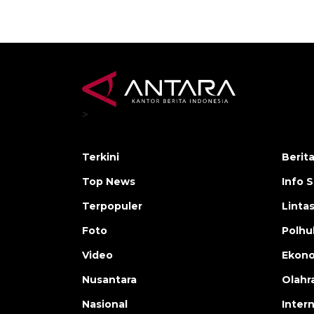
>
Terkini
Berit
Top News
Info 
Terpopuler
Linta
Foto
Polh
Video
Ekon
Nusantara
Olahr
Nasional
Inter