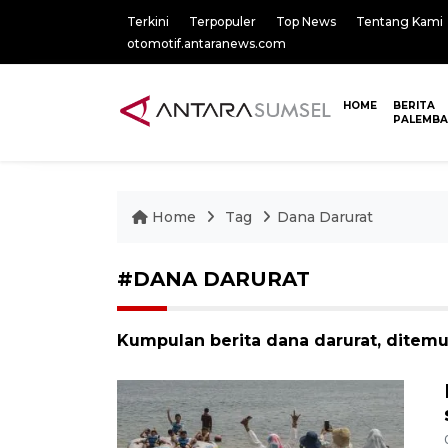
Terkini
Terpopuler
Top News
Tentang Kami
otomotif.antaranews.com
HOME
BERITA
PALEMB
Home
Tag
Dana Darurat
#DANA DARURAT
Kumpulan berita dana darurat, ditemu