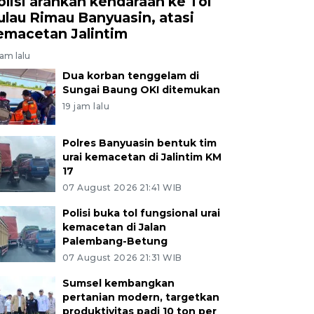
olisi arahkan kendaraan ke Tol
ulau Rimau Banyuasin, atasi
emacetan Jalintim
jam lalu
Dua korban tenggelam di
Sungai Baung OKI ditemukan
19 jam lalu
Polres Banyuasin bentuk tim
urai kemacetan di Jalintim KM
17
07 August 2026 21:41 WIB
Polisi buka tol fungsional urai
kemacetan di Jalan
Palembang-Betung
07 August 2026 21:31 WIB
Sumsel kembangkan
pertanian modern, targetkan
produktivitas padi 10 ton per