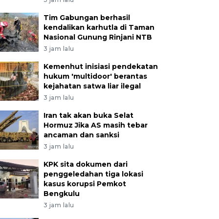
Tim Gabungan berhasil
kendalikan karhutla di Taman
Nasional Gunung Rinjani NTB
3 jam lalu
Kemenhut inisiasi pendekatan
hukum 'multidoor' berantas
kejahatan satwa liar ilegal
3 jam lalu
Iran tak akan buka Selat
Hormuz Jika AS masih tebar
ancaman dan sanksi
3 jam lalu
KPK sita dokumen dari
penggeledahan tiga lokasi
kasus korupsi Pemkot
Bengkulu
3 jam lalu