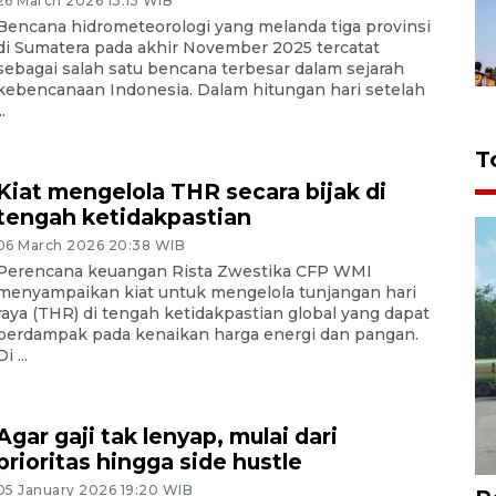
26 March 2026 13:15 WIB
Bencana hidrometeorologi yang melanda tiga provinsi
di Sumatera pada akhir November 2025 tercatat
sebagai salah satu bencana terbesar dalam sejarah
kebencanaan Indonesia. Dalam hitungan hari setelah
..
T
Kiat mengelola THR secara bijak di
tengah ketidakpastian
06 March 2026 20:38 WIB
Perencana keuangan Rista Zwestika CFP WMI
menyampaikan kiat untuk mengelola tunjangan hari
raya (THR) di tengah ketidakpastian global yang dapat
berdampak pada kenaikan harga energi dan pangan.
Di ...
Agar gaji tak lenyap, mulai dari
prioritas hingga side hustle
05 January 2026 19:20 WIB