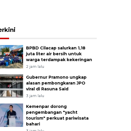
erkini
BPBD Cilacap salurkan 1,18
juta liter air bersih untuk
warga terdampak kekeringan
2 jam lalu
Gubernur Pramono ungkap
alasan pembongkaran JPO
viral di Rasuna Said
3 jam lalu
Kemenpar dorong
pengembangan "yacht
tourism" perkuat pariwisata
bahari
3 jam lalu