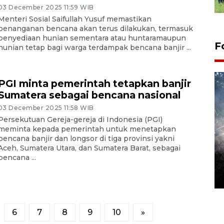
03 December 2025 11:59 WIB
Menteri Sosial Saifullah Yusuf memastikan
penanganan bencana akan terus dilakukan, termasuk
penyediaan hunian sementara atau huntaramaupun
F
hunian tetap bagi warga terdampak bencana banjir ...
PGI minta pemerintah tetapkan banjir
Sumatera sebagai bencana nasional
03 December 2025 11:58 WIB
Persekutuan Gereja-gereja di Indonesia (PGI)
meminta kepada pemerintah untuk menetapkan
bencana banjir dan longsor di tiga provinsi yakni
Aceh, Sumatera Utara, dan Sumatera Barat, sebagai
Alokasi anggaran untuk bibit
bencana ...
kopi arabika Gayo
15 June 2026 11:15 WIB
6
7
8
9
10
»