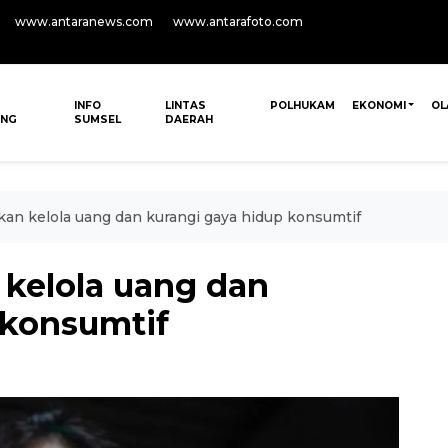
www.antaranews.com
www.antarafoto.com
INFO
LINTAS
POLHUKAM
EKONOMI
OL
ANG
SUMSEL
DAERAH
an kelola uang dan kurangi gaya hidup konsumtif
kelola uang dan
 konsumtif