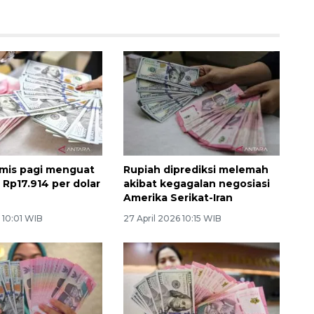
mis pagi menguat
Rupiah diprediksi melemah
i Rp17.914 per dolar
akibat kegagalan negosiasi
Amerika Serikat-Iran
 10:01 WIB
27 April 2026 10:15 WIB