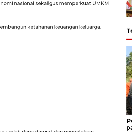
konomi nasional sekaligus memperkuat UMKM
i membangun ketahanan keuangan keluarga.
T
P
p
sejumlah dana darurat dan pengelolaan