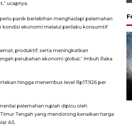
t,” ucapnya.
F
perlu panik berlebihan menghadapi pelemahan
 kondisi ekonomi melalui perilaku konsumtif
hemat, produktif, serta meningkatkan
engah perubahan ekonomi global,” imbuh Raka
Alokasi anggaran untuk bibit
tertekan hingga menembus level Rp17.926 per
kopi arabika Gayo
15 June 2026 11:15 WIB
enilai pelemahan rupiah dipicu oleh
i Timur Tengah yang mendorong kenaikan harga
ar AS.