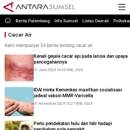
Berita Palembang
Info Sumsel
Lintas Daerah
Polhuk
Cacar Air
Kami mempunyai 34 berita tentang cacar air.
Kenali gejala cacar api pada lansia dan upaya
pencegahannya
01 June 2025 16:35 WIB, 2025
IDAI minta Kemenkes masifkan sosialisasi
jadwal vaksin MMR-Varicella
01 November 2024 10:27 WIB, 2024
Perlu pendekatan hulu dan hilir hadapi
perubahan pola penyakit