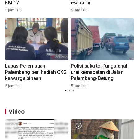
KM 17
eksportir
5 jam lalu
5 jam lalu
6
Lapas Perempuan
Polisi buka tol fungsional
m
Palembang beri hadiah CKG
urai kemacetan di Jalan
ke warga binaan
Palembang-Betung
6
5 jam lalu
5 jam lalu
Video