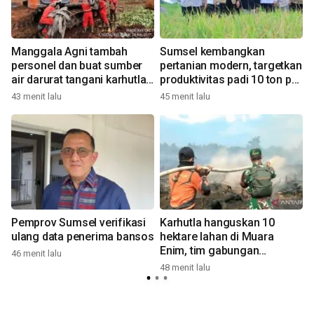
Manggala Agni tambah
Sumsel kembangkan
personel dan buat sumber
pertanian modern, targetkan
air darurat tangani karhutla
produktivitas padi 10 ton per
di OKI
hektare
43 menit lalu
45 menit lalu
5
Pemprov Sumsel verifikasi
Karhutla hanguskan 10
ulang data penerima bansos
hektare lahan di Muara
Enim, tim gabungan
46 menit lalu
gencarkan pemadaman
48 menit lalu
5