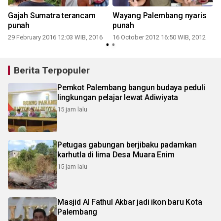
Gajah Sumatra terancam
Wayang Palembang nyaris
punah
punah
29 February 2016 12:03 WIB, 2016
16 October 2012 16:50 WIB, 2012
0
Berita Terpopuler
Pemkot Palembang bangun budaya peduli
lingkungan pelajar lewat Adiwiyata
15 jam lalu
Petugas gabungan berjibaku padamkan
karhutla di lima Desa Muara Enim
15 jam lalu
Masjid Al Fathul Akbar jadi ikon baru Kota
Palembang