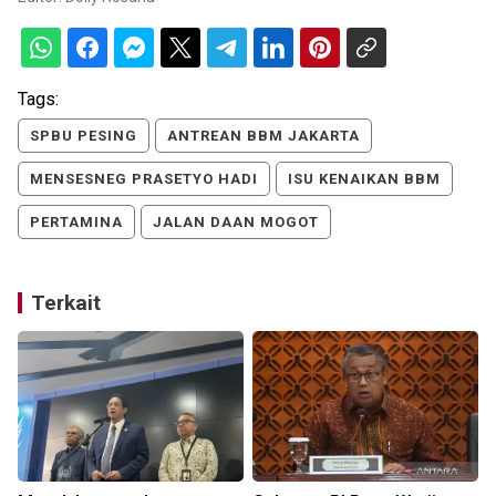
Tags:
SPBU PESING
ANTREAN BBM JAKARTA
MENSESNEG PRASETYO HADI
ISU KENAIKAN BBM
PERTAMINA
JALAN DAAN MOGOT
Terkait