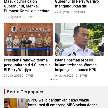
Masuk bursa calon
Gubernur BI Perry Warjiyo
Gubernur BI, Menkeu
mengundurkan diri
Purbaya: Kami ikuti perintah
27 July 2026 9:20 WIB
Presiden
28 July 2026 20:32 WIB
Presiden Prabowo terima
Istana hormati proses
pengunduran diri Gubernur
hukum terhadap Wamen
BI Perry Warjiyo
Imipas jadi tahanan KPK
27 July 2026 9:17 WIB
04 June 2026 10:13 WIB
Berita Terpopuler
SPPG wajib cantumkan batas waktu
konsumsi di ompreng MBG pekan depan