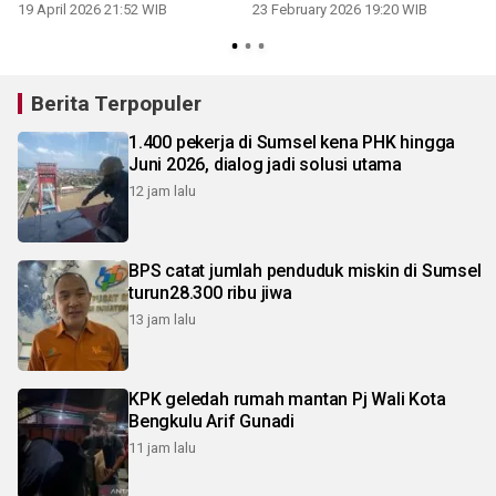
Ternate
19 April 2026 21:52 WIB
23 February 2026 19:20 WIB
Berita Terpopuler
1.400 pekerja di Sumsel kena PHK hingga
Juni 2026, dialog jadi solusi utama
12 jam lalu
BPS catat jumlah penduduk miskin di Sumsel
turun28.300 ribu jiwa
13 jam lalu
KPK geledah rumah mantan Pj Wali Kota
Bengkulu Arif Gunadi
11 jam lalu