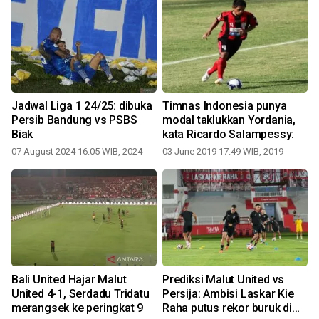
Jadwal Liga 1 24/25: dibuka
Timnas Indonesia punya
Persib Bandung vs PSBS
modal taklukkan Yordania,
Biak
kata Ricardo Salampessy:
07 August 2024 16:05 WIB, 2024
03 June 2019 17:49 WIB, 2019
Bali United Hajar Malut
Prediksi Malut United vs
United 4-1, Serdadu Tridatu
Persija: Ambisi Laskar Kie
merangsek ke peringkat 9
Raha putus rekor buruk di