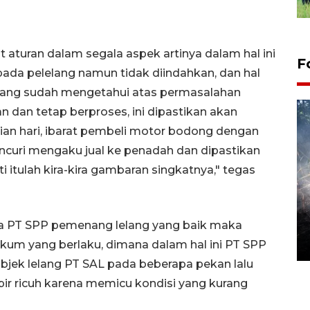
t aturan dalam segala aspek artinya dalam hal ini
F
pada pelelang namun tidak diindahkan, dan hal
elang sudah mengetahui atas permasalahan
dan tetap berproses, ini dipastikan akan
 hari, ibarat pembeli motor bodong dengan
encuri mengaku jual ke penadah dan dipastikan
itulah kira-kira gambaran singkatnya," tegas
Alokasi anggaran untuk bibit
kopi arabika Gayo
jika PT SPP pemenang lelang yang baik maka
15 June 2026 11:15 WIB
um yang berlaku, dimana dalam hal ini PT SPP
ek lelang PT SAL pada beberapa pekan lalu
pir ricuh karena memicu kondisi yang kurang