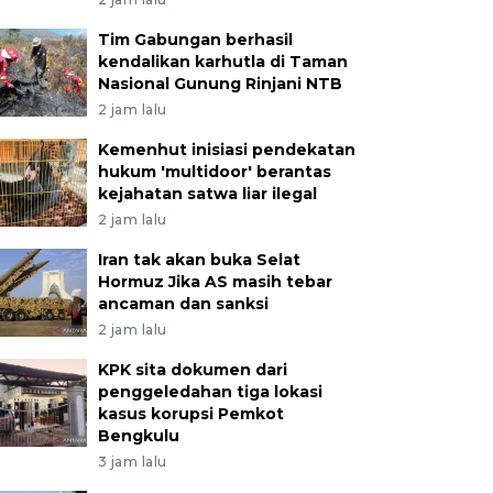
Tim Gabungan berhasil
kendalikan karhutla di Taman
Nasional Gunung Rinjani NTB
2 jam lalu
Kemenhut inisiasi pendekatan
hukum 'multidoor' berantas
kejahatan satwa liar ilegal
2 jam lalu
Iran tak akan buka Selat
Hormuz Jika AS masih tebar
ancaman dan sanksi
2 jam lalu
KPK sita dokumen dari
penggeledahan tiga lokasi
kasus korupsi Pemkot
Bengkulu
3 jam lalu