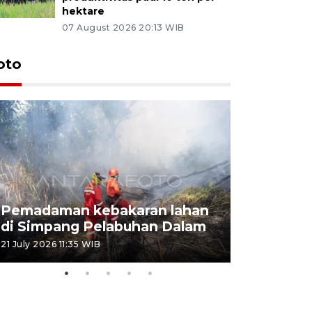
hektare
07 August 2026 20:13 WIB
oto
Pemadaman kebakaran lahan
Kebakaran
di Simpang Pelabuhan Dalam
Rambutan
21 July 2026 11:35 WIB
08 July 2026 