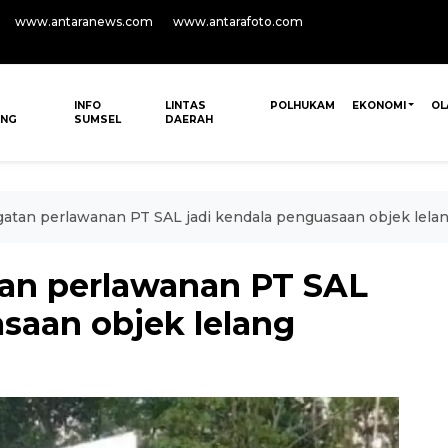
www.antaranews.com
www.antarafoto.com
INFO
LINTAS
POLHUKAM
EKONOMI
OL
ANG
SUMSEL
DAERAH
atan perlawanan PT SAL jadi kendala penguasaan objek lela
tan perlawanan PT SAL
saan objek lelang