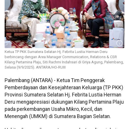
Ketua TP PKK Sumatera Selatan Hj. Febrita Lustia Herman Deru
berbincang dengan Area Manager Communication, Relations & CSR
Kilang Pertamina Plaju, Siti Rachmi Indahsari di Griya Agung, Palembang,
Selasa (9/9/2025). ANTARA/HO-RUIII
Palembang (ANTARA) - Ketua Tim Penggerak
Pemberdayaan dan Kesejahteraan Keluarga (TP PKK)
Provinsi Sumatera Selatan Hj. Febrita Lustia Herman
Deru mengapresiasi dukungan Kilang Pertamina Plaju
pada perkembangan Usaha Mikro, Kecil, dan
Menengah (UMKM) di Sumatera Bagian Selatan.