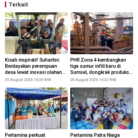
Terkait
Kisah inspiratif Suhartini:
PHR Zona 4 kembangkan
Berdayakan perempuan
tiga sumur infill baru di
desa lewat inovasi olahan
Sumsel, dongkrak produksi
pinang
migas nasional
05 August 2026 14:39 WIB
05 August 2026 14:22 WIB
Pertamina perkuat
Pertamina Patra Niaga