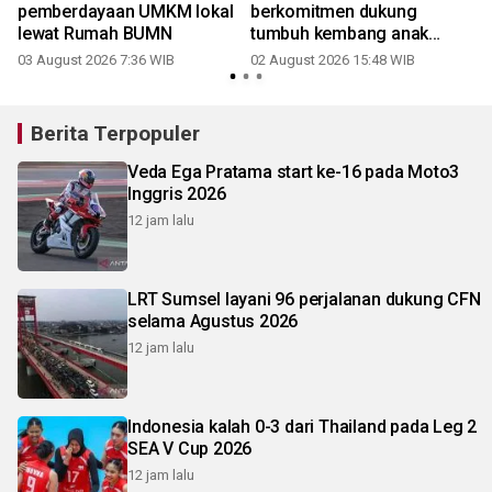
pemberdayaan UMKM lokal
berkomitmen dukung
lewat Rumah BUMN
tumbuh kembang anak
Indonesia
03 August 2026 7:36 WIB
02 August 2026 15:48 WIB
3
Berita Terpopuler
Veda Ega Pratama start ke-16 pada Moto3
Inggris 2026
12 jam lalu
LRT Sumsel layani 96 perjalanan dukung CFN
selama Agustus 2026
12 jam lalu
Indonesia kalah 0-3 dari Thailand pada Leg 2
SEA V Cup 2026
12 jam lalu