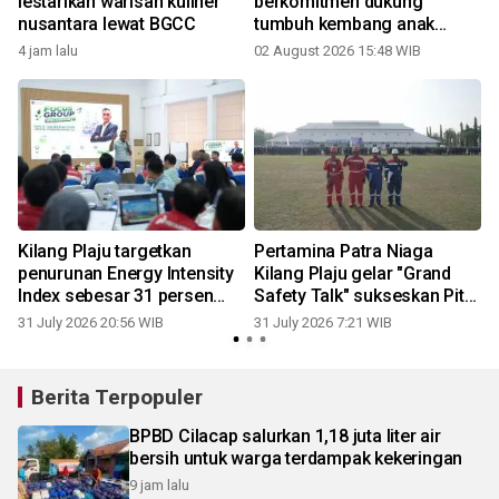
lestarikan warisan kuliner
berkomitmen dukung
nusantara lewat BGCC
tumbuh kembang anak
Indonesia
4 jam lalu
02 August 2026 15:48 WIB
3
b
Kilang Plaju targetkan
Pertamina Patra Niaga
penurunan Energy Intensity
Kilang Plaju gelar "Grand
Index sebesar 31 persen
Safety Talk" sukseskan Pit
pada 2036
Stop Tahap II 2026
31 July 2026 20:56 WIB
31 July 2026 7:21 WIB
2
Berita Terpopuler
BPBD Cilacap salurkan 1,18 juta liter air
bersih untuk warga terdampak kekeringan
9 jam lalu