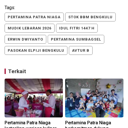
Tags:
PERTAMINA PATRA NIAGA
STOK BBM BENGKULU
MUDIK LEBARAN 2026
IDUL FITRI 1447 H
ERWIN DWIYANTO
PERTAMINA SUMBAGSEL
PASOKAN ELPIJI BENGKULU
AVTUR B
Terkait
Pertamina Patra Niaga
Pertamina Patra Niaga