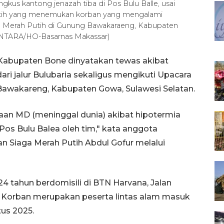
gkus kantong jenazah tiba di Pos Bulu Balle, usai
Putih yang menemukan korban yang mengalami
ra Merah Putih di Gunung Bawakaraeng, Kabupaten
 (ANTARA/HO-Basarnas Makassar)
Kabupaten Bone dinyatakan tewas akibat
ari jalur Bulubaria sekaligus mengikuti Upacara
Bawakareng, Kabupaten Gowa, Sulawesi Selatan.
daan MD (meninggal dunia) akibat hipotermia
 Pos Bulu Balea oleh tim," kata anggota
Siaga Merah Putih Abdul Gofur melalui
24 tahun berdomisili di BTN Harvana, Jalan
 Korban merupakan peserta lintas alam masuk
tus 2025.