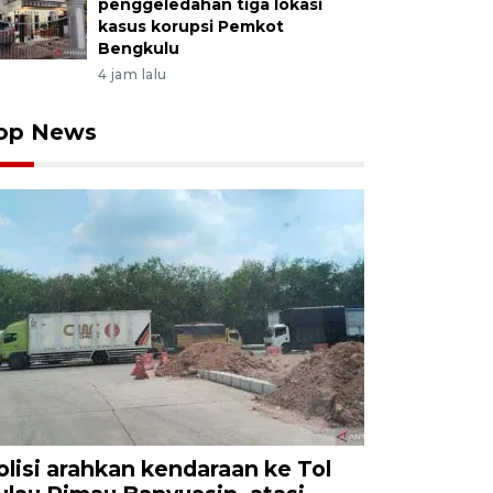
penggeledahan tiga lokasi
kasus korupsi Pemkot
Bengkulu
4 jam lalu
op News
olisi arahkan kendaraan ke Tol