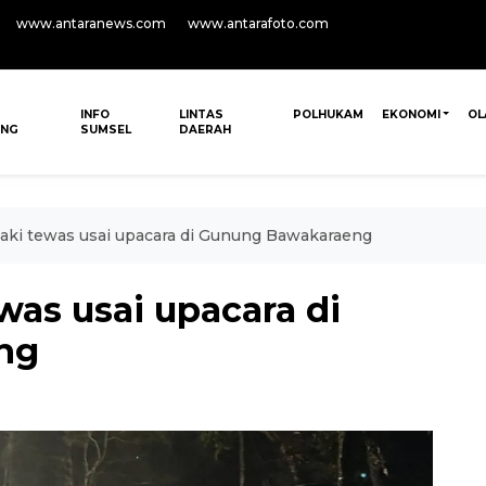
www.antaranews.com
www.antarafoto.com
INFO
LINTAS
POLHUKAM
EKONOMI
OL
ANG
SUMSEL
DAERAH
aki tewas usai upacara di Gunung Bawakaraeng
was usai upacara di
ng