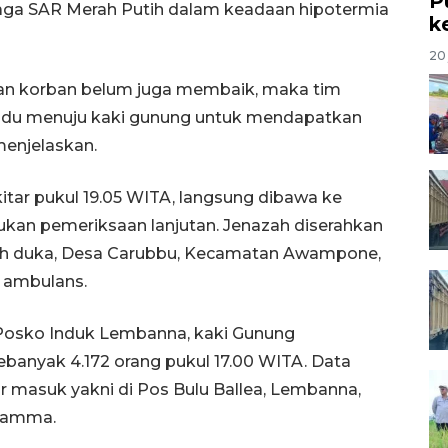
P
aga SAR Merah Putih dalam keadaan hipotermia
k
20 
daan korban belum juga membaik, maka tim
ndu menuju kaki gunung untuk mendapatkan
menjelaskan.
kitar pukul 19.05 WITA, langsung dibawa ke
kan pemeriksaan lanjutan. Jenazah diserahkan
mah duka, Desa Carubbu, Kecamatan Awampone,
 ambulans.
 Posko Induk Lembanna, kaki Gunung
ebanyak 4.172 orang pukul 17.00 WITA. Data
lur masuk yakni di Pos Bulu Ballea, Lembanna,
 Ramma.