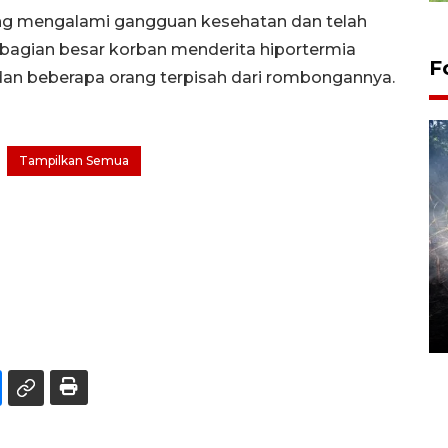
ang mengalami gangguan kesehatan dan telah
ebagian besar korban menderita hiportermia
F
dan beberapa orang terpisah dari rombongannya.
Tampilkan Semua
Alokasi anggaran untuk bibit
kopi arabika Gayo
15 June 2026 11:15 WIB