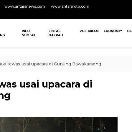
www.antaranews.com
www.antarafoto.com
INFO
LINTAS
POLHUKAM
EKONOMI
OL
ANG
SUMSEL
DAERAH
aki tewas usai upacara di Gunung Bawakaraeng
was usai upacara di
ng