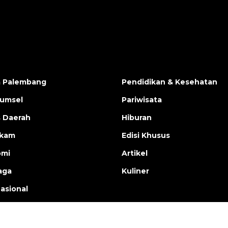
a Palembang
Pendidikan & Kesehatan
Sumsel
Pariwisata
s Daerah
Hiburan
ukam
Edisi Khusus
omi
Artikel
aga
Kuliner
nasional