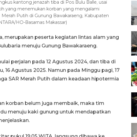
gkus kantong jenazah tiba di Pos Bulu Balle, usai
Putih yang menemukan korban yang mengalami
ra Merah Putih di Gunung Bawakaraeng, Kabupaten
 (ANTARA/HO-Basarnas Makassar)
ia, merupakan peserta kegiatan lintas alam yang
 Bulubaria menuju Gunung Bawakaraeng.
ai perjalan pada 12 Agustus 2024, dan tiba di
 16 Agustus 2025. Namun pada Minggu pagi, 17
aga SAR Merah Putih dalam keadaan hipotermia
daan korban belum juga membaik, maka tim
ndu menuju kaki gunung untuk mendapatkan
menjelaskan.
kitar pukul 19.05 WITA, langsung dibawa ke