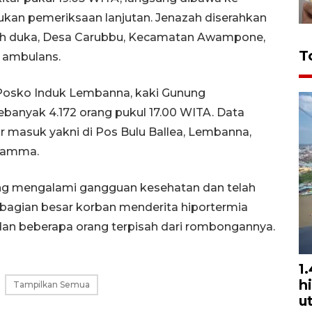
kan pemeriksaan lanjutan. Jenazah diserahkan
mah duka, Desa Carubbu, Kecamatan Awampone,
T
 ambulans.
 Posko Induk Lembanna, kaki Gunung
ebanyak 4.172 orang pukul 17.00 WITA. Data
lur masuk yakni di Pos Bulu Ballea, Lembanna,
 Ramma.
ang mengalami gangguan kesehatan dan telah
ebagian besar korban menderita hiportermia
dan beberapa orang terpisah dari rombongannya.
1
h
Tampilkan Semua
u