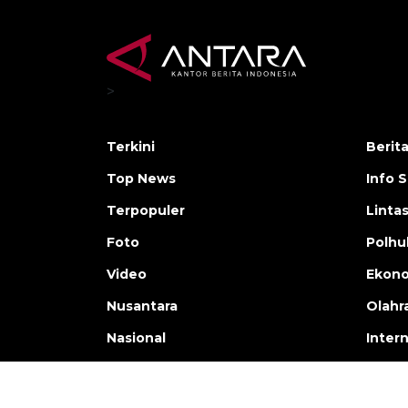
>
Terkini
Berit
Top News
Info 
Terpopuler
Linta
Foto
Polh
Video
Ekon
Nusantara
Olahr
Nasional
Inter