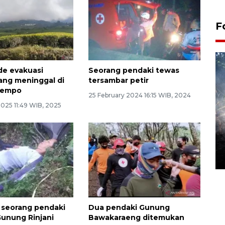
F
de evakuasi
Seorang pendaki tewas
ang meninggal di
tersambar petir
Dempo
25 February 2024 16:15 WIB, 2024
025 11:49 WIB, 2025
Alokasi anggaran untuk bibit
kopi arabika Gayo
15 June 2026 11:15 WIB
i, seorang pendaki
Dua pendaki Gunung
Gunung Rinjani
Bawakaraeng ditemukan