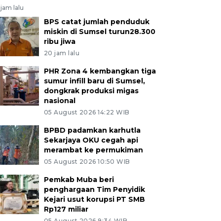
jam lalu
BPS catat jumlah penduduk
miskin di Sumsel turun28.300
ribu jiwa
20 jam lalu
PHR Zona 4 kembangkan tiga
sumur infill baru di Sumsel,
dongkrak produksi migas
nasional
05 August 2026 14:22 WIB
BPBD padamkan karhutla
Sekarjaya OKU cegah api
merambat ke permukiman
05 August 2026 10:50 WIB
Pemkab Muba beri
penghargaan Tim Penyidik
Kejari usut korupsi PT SMB
Rp127 miliar
05 August 2026 9:34 WIB