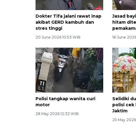
Dokter Tifa jalani rawat inap
Jasad bayi
akibat GERD kambuh dan
hitam dit
stres tinggi
pemakama
20 June 2026 10:53 WIB
18 June 2026
Polisi tangkap wanita curi
Selidiki 
motor
polisi ce
Jaktim
28 May 2026 12:32 WIB
25 May 2026