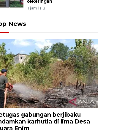
kekeringan
11 jam lalu
op News
etugas gabungan berjibaku
adamkan karhutla di lima Desa
uara Enim