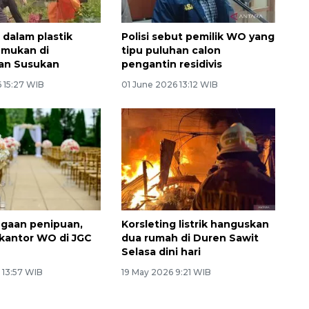
 dalam plastik
Polisi sebut pemilik WO yang
emukan di
tipu puluhan calon
n Susukan
pengantin residivis
 15:27 WIB
01 June 2026 13:12 WIB
dugaan penipuan,
Korsleting listrik hanguskan
k kantor WO di JGC
dua rumah di Duren Sawit
Selasa dini hari
 13:57 WIB
19 May 2026 9:21 WIB