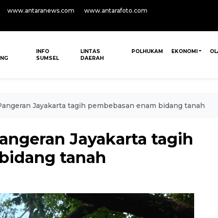
www.antaranews.com
www.antarafoto.com
INFO
LINTAS
POLHUKAM
EKONOMI
OL
ANG
SUMSEL
DAERAH
Pangeran Jayakarta tagih pembebasan enam bidang tanah
angeran Jayakarta tagih
bidang tanah