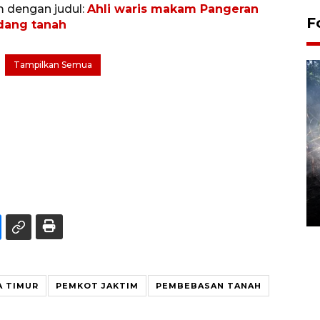
m dengan judul:
Ahli waris makam Pangeran
F
dang tanah
Tampilkan Semua
Alokasi anggaran untuk bibit
kopi arabika Gayo
15 June 2026 11:15 WIB
A TIMUR
PEMKOT JAKTIM
PEMBEBASAN TANAH