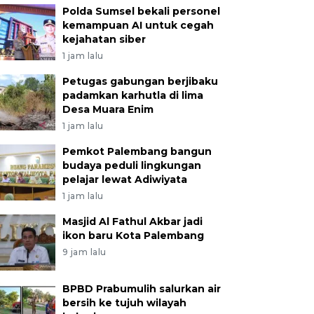
Polda Sumsel bekali personel
kemampuan AI untuk cegah
kejahatan siber
1 jam lalu
Petugas gabungan berjibaku
padamkan karhutla di lima
Desa Muara Enim
1 jam lalu
Pemkot Palembang bangun
budaya peduli lingkungan
pelajar lewat Adiwiyata
1 jam lalu
Masjid Al Fathul Akbar jadi
ikon baru Kota Palembang
9 jam lalu
BPBD Prabumulih salurkan air
bersih ke tujuh wilayah