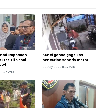
bali limpahkan
Kunci ganda gagalkan
kter Tifa soal
pencurian sepeda motor
kowi
06 July 2026 11:54 WIB
 11:47 WIB