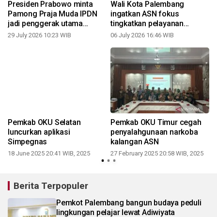
Presiden Prabowo minta
Wali Kota Palembang
Pamong Praja Muda IPDN
ingatkan ASN fokus
p
jadi penggerak utama
tingkatkan pelayanan
birokrasi
masyarakat
29 July 2026 10:23 WIB
06 July 2026 16:46 WIB
Pemkab OKU Selatan
Pemkab OKU Timur cegah
luncurkan aplikasi
penyalahgunaan narkoba
Simpegnas
kalangan ASN
18 June 2025 20:41 WIB, 2025
27 February 2025 20:58 WIB, 2025
Berita Terpopuler
Pemkot Palembang bangun budaya peduli
lingkungan pelajar lewat Adiwiyata