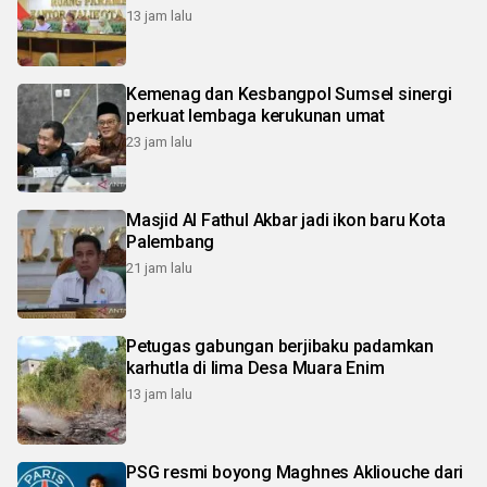
13 jam lalu
Kemenag dan Kesbangpol Sumsel sinergi
perkuat lembaga kerukunan umat
23 jam lalu
Masjid Al Fathul Akbar jadi ikon baru Kota
Palembang
21 jam lalu
Petugas gabungan berjibaku padamkan
karhutla di lima Desa Muara Enim
13 jam lalu
PSG resmi boyong Maghnes Akliouche dari