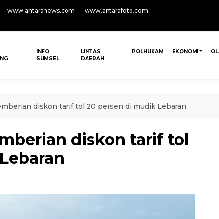
www.antaranews.com
www.antarafoto.com
INFO
LINTAS
POLHUKAM
EKONOMI
OL
ANG
SUMSEL
DAERAH
berian diskon tarif tol 20 persen di mudik Lebaran
berian diskon tarif tol
 Lebaran