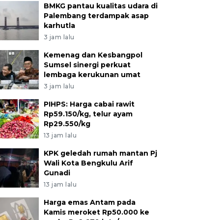
BMKG pantau kualitas udara di
Palembang terdampak asap
karhutla
3 jam lalu
Kemenag dan Kesbangpol
Sumsel sinergi perkuat
lembaga kerukunan umat
3 jam lalu
PIHPS: Harga cabai rawit
Rp59.150/kg, telur ayam
Rp29.550/kg
13 jam lalu
KPK geledah rumah mantan Pj
Wali Kota Bengkulu Arif
Gunadi
13 jam lalu
Harga emas Antam pada
Kamis meroket Rp50.000 ke