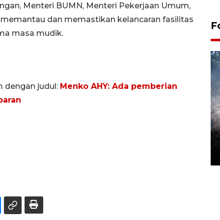
ungan, Menteri BUMN, Menteri Pekerjaan Umum,
us memantau dan memastikan kelancaran fasilitas
F
lama masa mudik.
m dengan judul:
Menko AHY: Ada pemberian
baran
Alokasi anggaran untuk bibit
kopi arabika Gayo
15 June 2026 11:15 WIB