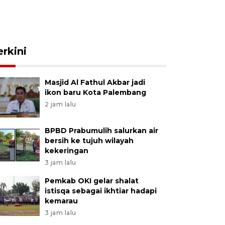
erkini
Masjid Al Fathul Akbar jadi
ikon baru Kota Palembang
2 jam lalu
BPBD Prabumulih salurkan air
bersih ke tujuh wilayah
kekeringan
3 jam lalu
Pemkab OKI gelar shalat
istisqa sebagai ikhtiar hadapi
kemarau
3 jam lalu