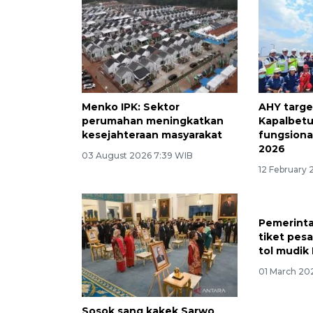
Menko IPK: Sektor
AHY targe
perumahan meningkatkan
Kapalbetu
kesejahteraan masyarakat
fungsiona
2026
03 August 2026 7:39 WIB
12 February
Pemerinta
tiket pesa
tol mudik
01 March 20
Sosok sang kakek Sarwo