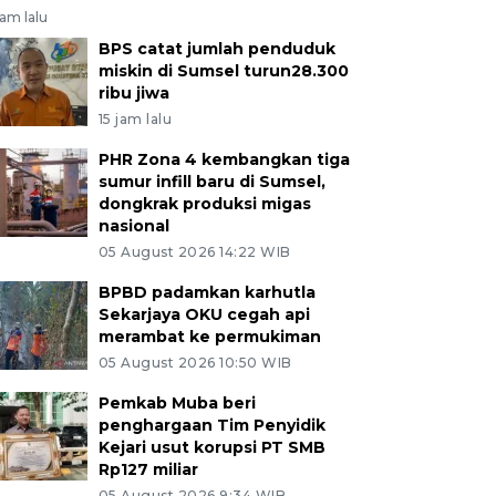
jam lalu
BPS catat jumlah penduduk
miskin di Sumsel turun28.300
ribu jiwa
15 jam lalu
PHR Zona 4 kembangkan tiga
sumur infill baru di Sumsel,
dongkrak produksi migas
nasional
05 August 2026 14:22 WIB
BPBD padamkan karhutla
Sekarjaya OKU cegah api
merambat ke permukiman
05 August 2026 10:50 WIB
Pemkab Muba beri
penghargaan Tim Penyidik
Kejari usut korupsi PT SMB
Rp127 miliar
05 August 2026 9:34 WIB