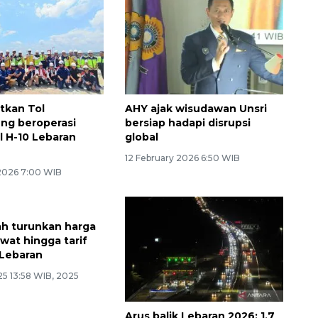
tkan Tol
AHY ajak wisudawan Unsri
ng beroperasi
bersiap hadapi disrupsi
l H-10 Lebaran
global
12 February 2026 6:50 WIB
 2026 7:00 WIB
h turunkan harga
wat hingga tarif
 Lebaran
25 13:58 WIB, 2025
Arus balik Lebaran 2026: 1,7