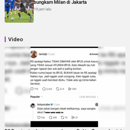
bungkam Milan di Jakarta
19 jam lalu
Video