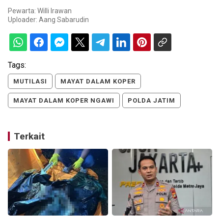
Pewarta: Willi Irawan
Uploader:
Aang Sabarudin
Tags:
MUTILASI
MAYAT DALAM KOPER
MAYAT DALAM KOPER NGAWI
POLDA JATIM
Terkait