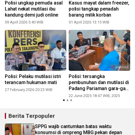
Polisi ungkap pemuda asal
Kasus mayat dalam freezer,
Lahat nekat mutilasi ibu
polisi tangkap penadah
kandung demi judi online
barang milik korban
09 April 2026 5:40 WIB
01 April 2026 13:15 WIB
2
Polisi: Pelaku mutilasi istri
Polisi: tersangka
terancam hukuman mati
pembunuhan dan mutilasi di
Padang Pariaman gara-gara
27 February 2026 20:23 WIB
hutang
22 June 2025 18:47 WIB, 2025
Berita Terpopuler
SPPG wajib cantumkan batas waktu
konsumsi di ompreng MBG pekan depan