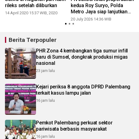
rileks setelah diliburkan
kedua Roy Suryo, Polda
g
Metro Jaya siap lanjutkan
14 April 2020 15:37 WIB, 2020
perkara
20 July 2026 14:36 WIB
Berita Terpopuler
PHR Zona 4 kembangkan tiga sumur infill
baru di Sumsel, dongkrak produksi migas
nasional
23 jam lalu
Kejari periksa 8 anggota DPRD Palembang
terkait kasus lampu jalan
16 jam lalu
Pemkot Palembang perkuat sektor
pariwisata berbasis masyarakat
16 jam lalu