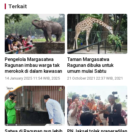
Terkait
Pengelola Margasatwa
Taman Margasatwa
Ragunan imbau warga tak
Ragunan dibuka untuk
merokok di dalam kawasan
umum mulai Sabtu
14 January 2025 11:54 WIB, 2025
21 October 2021 22:37 WIB, 2021
1
Satwa di Ragunan pun lebih
PN Jaksel tolak praperadilan