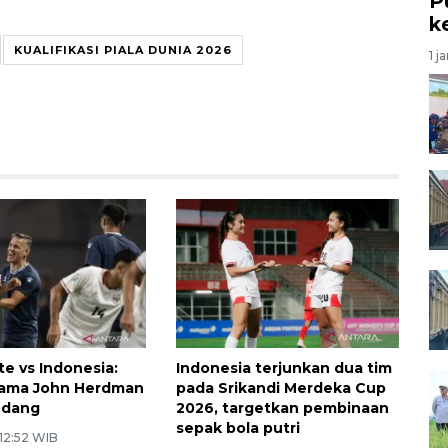
P
k
KUALIFIKASI PIALA DUNIA 2026
1 j
te vs Indonesia:
Indonesia terjunkan dua tim
tama John Herdman
pada Srikandi Merdeka Cup
andang
2026, targetkan pembinaan
sepak bola putri
 12:52 WIB