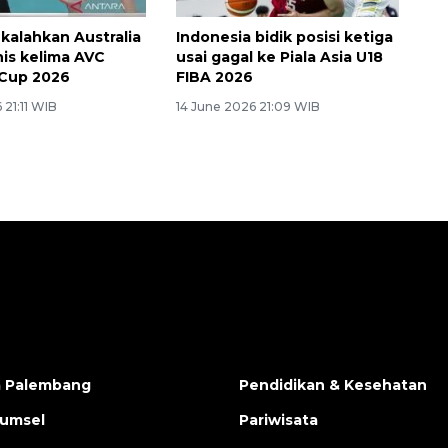
 kalahkan Australia
Indonesia bidik posisi ketiga
nis kelima AVC
usai gagal ke Piala Asia U18
Cup 2026
FIBA 2026
 21:11 WIB
14 June 2026 21:09 WIB
a Palembang
Pendidikan & Kesehatan
Sumsel
Pariwisata