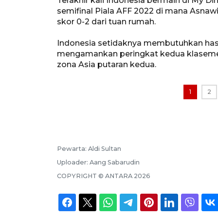
Terakhir kali Indonesia bermain di My D
semifinal Piala AFF 2022 di mana Asn
skor 0-2 dari tuan rumah.
Indonesia setidaknya membutuhkan hasi
mengamankan peringkat kedua klasemen 
zona Asia putaran kedua.
1
2
Pewarta:
Aldi Sultan
Uploader:
Aang Sabarudin
COPYRIGHT ©
ANTARA
2026