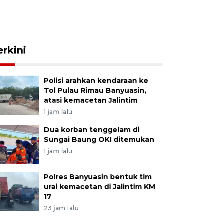
erkini
Polisi arahkan kendaraan ke
Tol Pulau Rimau Banyuasin,
atasi kemacetan Jalintim
1 jam lalu
Dua korban tenggelam di
Sungai Baung OKI ditemukan
1 jam lalu
Polres Banyuasin bentuk tim
urai kemacetan di Jalintim KM
17
23 jam lalu