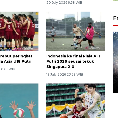
30 July 2026 9:58 WIB
F
 rebut peringkat
Indonesia ke final Piala AFF
la Asia U18 Putri
Putri 2026 seusai tekuk
Singapura 2-0
6 0:01 WIB
Alokasi anggaran untuk bibit
19 July 2026 23:59 WIB
kopi arabika Gayo
15 June 2026 11:15 WIB