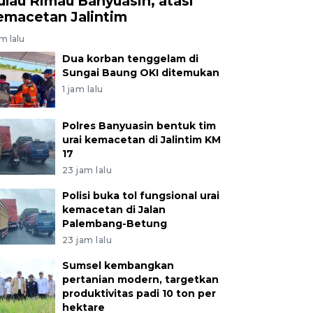
ulau Rimau Banyuasin, atasi
emacetan Jalintim
am lalu
Dua korban tenggelam di
Sungai Baung OKI ditemukan
1 jam lalu
Polres Banyuasin bentuk tim
urai kemacetan di Jalintim KM
17
23 jam lalu
Polisi buka tol fungsional urai
kemacetan di Jalan
Palembang-Betung
23 jam lalu
Sumsel kembangkan
pertanian modern, targetkan
produktivitas padi 10 ton per
hektare